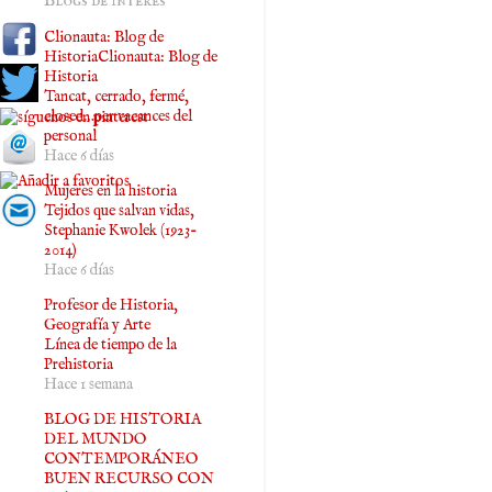
Blogs de interés
Clionauta: Blog de
HistoriaClionauta: Blog de
Historia
Tancat, cerrado, fermé,
closed…per vacances del
personal
Hace 6 días
Mujeres en la historia
Tejidos que salvan vidas,
Stephanie Kwolek (1923-
2014)
Hace 6 días
Profesor de Historia,
Geografía y Arte
Línea de tiempo de la
Prehistoria
Hace 1 semana
BLOG DE HISTORIA
DEL MUNDO
CONTEMPORÁNEO
BUEN RECURSO CON