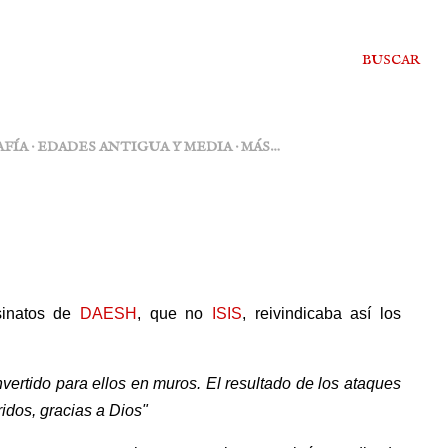
BUSCAR
FÍA
EDADES ANTIGUA Y MEDIA
MÁS…
esinatos de
DAESH
, que no
ISIS
, reivindicaba así los
vertido para ellos en muros. El resultado de los ataques
dos, gracias a Dios"