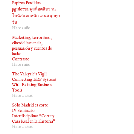
Papiros Perdidos
pg slotชมพูสล็อตสีหวาน
โบนัสแตกหนัก เล่นสนุกทุก
วัน
Hace 1 año
Marketing, terrorismo,
ciberdelincuencia,
persuasión y cuentos de
hadas
Contraste
Hace 1 año
The Valkyrie's Vigil
Connecting ERP Systems
With Existing Business
Tools
Hace 4 años
Sólo Madrid es corte
IV Seminario
Interdisciplinar “Corte y
Casa Real en la Historia”
Hace 4 años