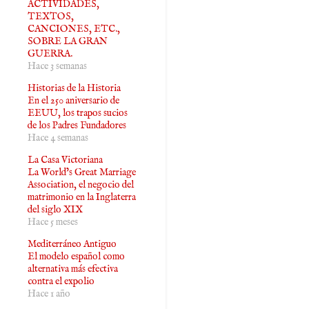
ACTIVIDADES,
TEXTOS,
CANCIONES, ETC.,
SOBRE LA GRAN
GUERRA.
Hace 3 semanas
Historias de la Historia
En el 250 aniversario de
EEUU, los trapos sucios
de los Padres Fundadores
Hace 4 semanas
La Casa Victoriana
La World’s Great Marriage
Association, el negocio del
matrimonio en la Inglaterra
del siglo XIX
Hace 5 meses
Mediterráneo Antiguo
El modelo español como
alternativa más efectiva
contra el expolio
Hace 1 año