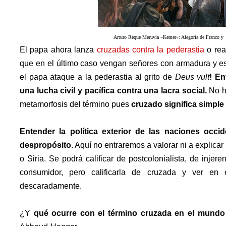
Arturo Reque Meruvia «Kemer»: Alegoría de Franco y
El papa ahora lanza
cruzadas contra la pederastia
o rea
que en el último caso vengan señores con armadura y e
el papa ataque a la pederastia al grito de
Deus vult
! En
una lucha civil y pacífica contra una lacra social.
No ha
metamorfosis del término pues
cruzado significa simple
Entender la política exterior de las naciones oc
despropósito
. Aquí no entraremos a valorar ni a explicar
o Siria. Se podrá calificar de postcolonialista, de injer
consumidor, pero calificarla de cruzada y ver en
descaradamente.
¿Y
qué ocurre con el término cruzada en el mundo