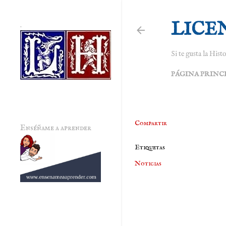
LICE
.
Si te gusta la Histo
PÁGINA PRINC
Compartir
Enséñame a aprender
Etiquetas
Noticias