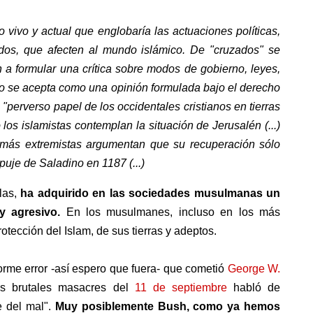
ivo y actual que englobaría las actuaciones políticas,
dos, que afecten al mundo islámico. De "cruzados" se
a formular una crítica sobre modos de gobierno, leyes,
a- no se acepta como una opinión formulada bajo el derecho
"perverso papel de los occidentales cristianos en tierras
os islamistas contemplan la situación de Jerusalén (...)
s más extremistas argumentan que su recuperación sólo
uje de Saladino en 1187 (...)
ulas,
ha adquirido en las sociedades musulmanas un
y agresivo.
En los musulmanes, incluso en los más
rotección del Islam, de sus tierras y adeptos.
orme error -así espero que fuera- que cometió
George W.
s brutales masacres del
11 de septiembre
habló de
e del mal".
Muy posiblemente Bush, como ya hemos