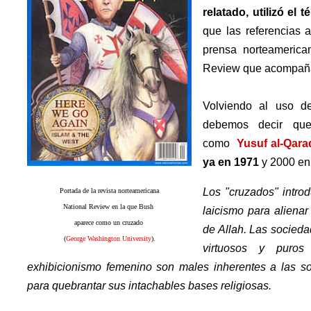
relatado, utilizó el
que las referencias a
prensa norteamerica
Review que acompaña 
Volviendo al uso de
debemos decir q
como
Yusuf al-Qara
ya en 1971
y 2000 en 
Los "cruzados" introd
Portada de la revista norteamericana
National Review en la que Bush
laicismo para aliena
aparece como un cruzado
de Allah. Las socied
(
George Washington University
).
virtuosos y puros 
exhibicionismo femenino son males inherentes a las soc
para quebrantar sus intachables bases religiosas.