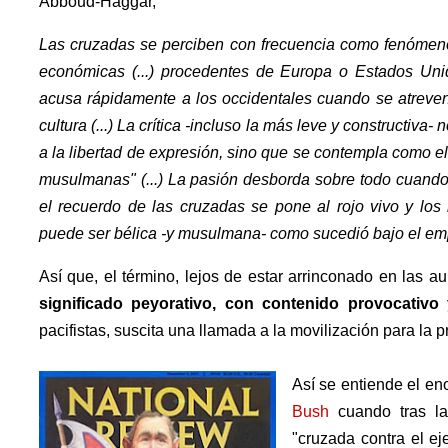
Abboud-Haggar,
Las cruzadas se perciben con frecuencia como fenómeno v
económicas (...) procedentes de Europa o Estados Uni
acusa rápidamente a los occidentales cuando se atreven 
cultura (...) La crítica -incluso la más leve y constructiv
a la libertad de expresión, sino que se contempla como el 
musulmanas" (...) La pasión desborda sobre todo cuando l
el recuerdo de las cruzadas se pone al rojo vivo y lo
puede ser bélica -y musulmana- como sucedió bajo el emp
Así que, el término, lejos de estar arrinconado en las a
significado peyorativo, con contenido provocativo 
pacifistas, suscita una llamada a la movilización para la p
Así se entiende el en
Bush
cuando tras la
"cruzada contra el ej