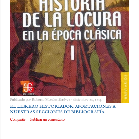
Publicado por
Roberto Morales Estévez
diciembre 26, 2014
EL LIBRERO HISTORIADOR. APORTACIONES A
NUESTRAS SECCIONES DE BIBLIOGRAFÍA.
Compartir
Publicar un comentario