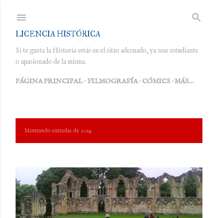
Ir al contenido principal
LICENCIA HISTÓRICA
Si te gusta la Historia estás en el sitio adecuado, ya seas estudiante
o apasionado de la misma.
PÁGINA PRINCIPAL
FILMOGRAFÍA
CÓMICS
MÁS…
E
Mostrando entradas de 2014
MOSTRAR TODO
n
t
r
a
d
a
s