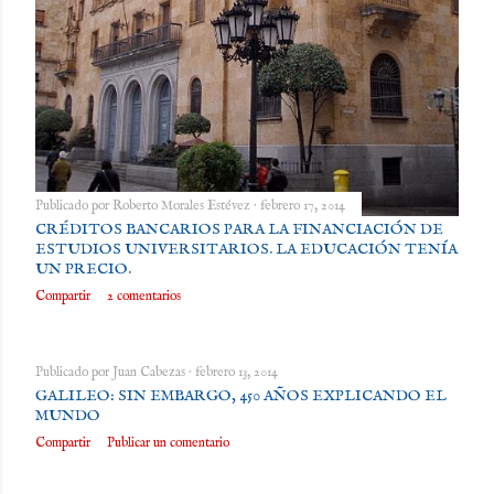
Publicado por
Roberto Morales Estévez
febrero 17, 2014
CRÉDITOS BANCARIOS PARA LA FINANCIACIÓN DE
ESTUDIOS UNIVERSITARIOS. LA EDUCACIÓN TENÍA
UN PRECIO.
Compartir
2 comentarios
Publicado por
Juan Cabezas
febrero 13, 2014
GALILEO: SIN EMBARGO, 450 AÑOS EXPLICANDO EL
MUNDO
Compartir
Publicar un comentario