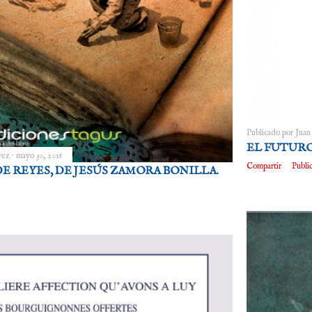
Publicado por
Juan
EL FUTURO
vez
mayo 30, 2016
Compartir
Publi
E REYES, DE JESÚS ZAMORA BONILLA.