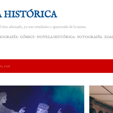
Ir al contenido principal
 HISTÓRICA
el sitio adecuado, ya seas estudiante o apasionado de la misma.
MOGRAFÍA
CÓMICS
NOVELA HISTÓRICA
FOTOGRAFÍA
EDA
o, 2016