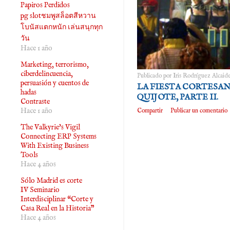
Papiros Perdidos
pg slotชมพูสล็อตสีหวาน
โบนัสแตกหนัก เล่นสนุกทุก
วัน
Hace 1 año
Marketing, terrorismo,
ciberdelincuencia,
Publicado por
Iris Rodríguez Alcaid
persuasión y cuentos de
LA FIESTA CORTESAN
hadas
QUIJOTE, PARTE II.
Contraste
Hace 1 año
Compartir
Publicar un comentario
The Valkyrie's Vigil
Connecting ERP Systems
With Existing Business
Tools
Hace 4 años
Sólo Madrid es corte
IV Seminario
Interdisciplinar “Corte y
Casa Real en la Historia”
Hace 4 años