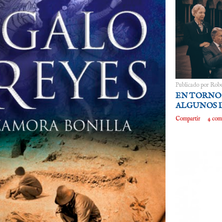
Publicado por
Robe
EN TORNO 
ALGUNOS D
Compartir
4 com