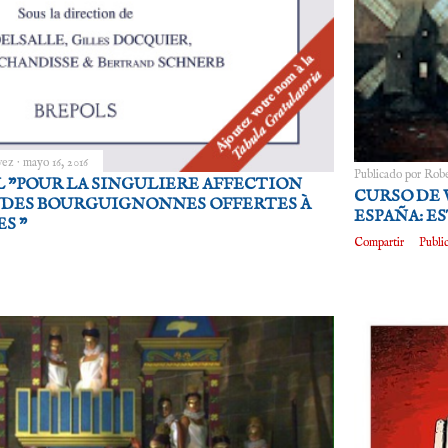
vez
mayo 16, 2016
Publicado por
Robe
 "POUR LA SINGULIERE AFFECTION
CURSO DE 
TUDES BOURGUIGNONNES OFFERTES À
ESPAÑA: E
S "
Compartir
Publi