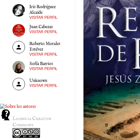
Iris Rodríguez
Alcaide
VISITAR PERFIL
Juan Cabezas
VISITAR PERFIL
Roberto Morales
Estévez
VISITAR PERFIL
Sofía Barrios
VISITAR PERFIL
Unknown
VISITAR PERFIL
Licencia Creative
Commons