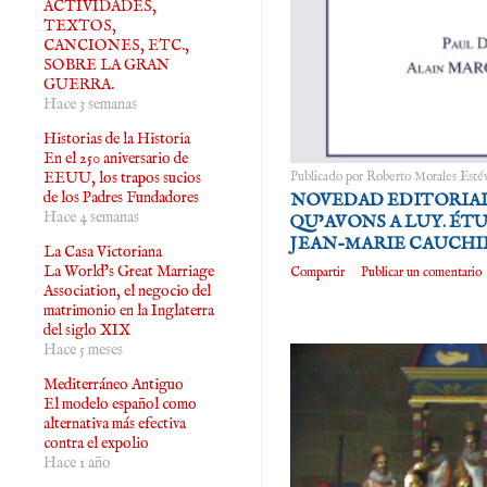
ACTIVIDADES,
TEXTOS,
CANCIONES, ETC.,
SOBRE LA GRAN
GUERRA.
Hace 3 semanas
Historias de la Historia
En el 250 aniversario de
EEUU, los trapos sucios
Publicado por
Roberto Morales Esté
de los Padres Fundadores
NOVEDAD EDITORIAL
Hace 4 semanas
QU’AVONS A LUY. É
JEAN-MARIE CAUCHIE
La Casa Victoriana
La World’s Great Marriage
Compartir
Publicar un comentario
Association, el negocio del
matrimonio en la Inglaterra
del siglo XIX
Hace 5 meses
Mediterráneo Antiguo
El modelo español como
alternativa más efectiva
contra el expolio
Hace 1 año