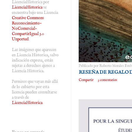
LicenciaHistorica
por
LicenciaHistorica
se
encuentra bajo una Licencia
Creative Commons
Reconocimiento-
NoComercial-
CompartirIgual 3.0
Unported
.
Las imágenes que aparecen
en Licencia Historica, salvo
indicación expresa, están
sujetas a derechos ajenos a
Publicado por
Roberto Morales Esté
Licencia Historica.
RESEÑA DE REGALO D
Compartir
3 comentarios
Permisos que vayan más allá
de lo cubierto por esta
licencia pueden consultarse
a través de
LicenciaHistorica
.