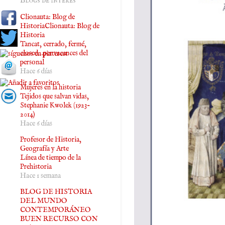
Blogs de interés
Clionauta: Blog de
HistoriaClionauta: Blog de
Historia
Tancat, cerrado, fermé,
closed…per vacances del
personal
Hace 6 días
Mujeres en la historia
Tejidos que salvan vidas,
Stephanie Kwolek (1923-
2014)
Hace 6 días
Profesor de Historia,
Geografía y Arte
Línea de tiempo de la
Prehistoria
Hace 1 semana
BLOG DE HISTORIA
DEL MUNDO
CONTEMPORÁNEO
BUEN RECURSO CON