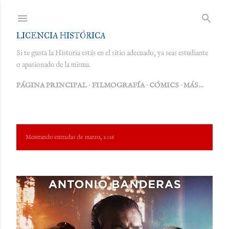
Ir al contenido principal
LICENCIA HISTÓRICA
Si te gusta la Historia estás en el sitio adecuado, ya seas estudiante
o apasionado de la misma.
PÁGINA PRINCIPAL
FILMOGRAFÍA
CÓMICS
MÁS…
E
Mostrando entradas de marzo, 2016
MOSTRAR TODO
n
t
r
a
d
a
s