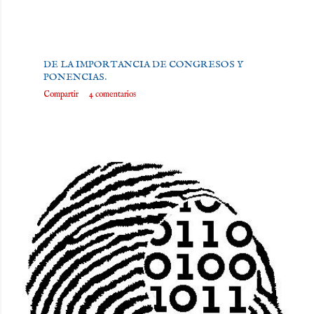
Publicado por
Roberto Morales Estévez
noviembre 02, 2011
DE LA IMPORTANCIA DE CONGRESOS Y
PONENCIAS.
Compartir
4 comentarios