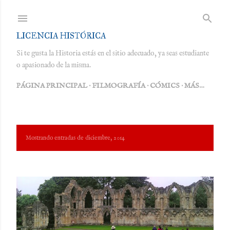
Ir al contenido principal
LICENCIA HISTÓRICA
Si te gusta la Historia estás en el sitio adecuado, ya seas estudiante
o apasionado de la misma.
PÁGINA PRINCIPAL
FILMOGRAFÍA
CÓMICS
MÁS…
E
Mostrando entradas de diciembre, 2014
MOSTRAR TODO
n
t
r
a
d
a
s