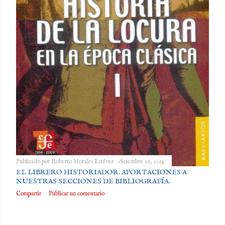
Publicado por
Roberto Morales Estévez
diciembre 26, 2014
EL LIBRERO HISTORIADOR. APORTACIONES A
NUESTRAS SECCIONES DE BIBLIOGRAFÍA.
Compartir
Publicar un comentario