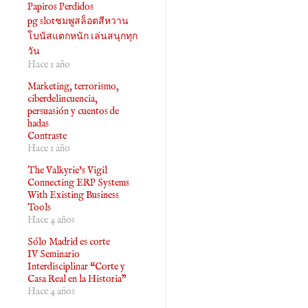
Papiros Perdidos
pg slotชมพูสล็อตสีหวาน
โบนัสแตกหนัก เล่นสนุกทุก
วัน
Hace 1 año
Marketing, terrorismo,
ciberdelincuencia,
persuasión y cuentos de
hadas
Contraste
Hace 1 año
The Valkyrie's Vigil
Connecting ERP Systems
With Existing Business
Tools
Hace 4 años
Sólo Madrid es corte
IV Seminario
Interdisciplinar “Corte y
Casa Real en la Historia”
Hace 4 años