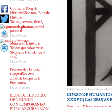
Blogs de interés
Clionauta: Blog de
HistoriaClionauta: Blog de
Historia
Tancat, cerrado, fermé,
closed…per vacances del
personal
Hace 6 días
Mujeres en la historia
Tejidos que salvan vidas,
Stephanie Kwolek (1923-
2014)
Hace 6 días
Profesor de Historia,
Geografía y Arte
Línea de tiempo de la
Prehistoria
Hace 1 semana
Publicado por
Roberto Morales Esté
CURSO DE HUMANID
BLOG DE HISTORIA
XXXVII) LAS BRUJAS 
DEL MUNDO
CONTEMPORÁNEO
Compartir
Publicar un comentario
BUEN RECURSO CON