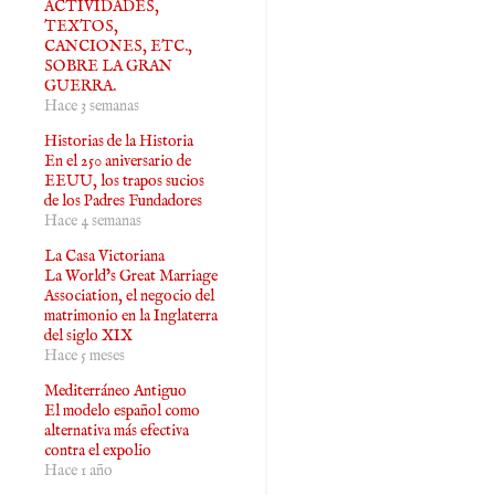
ACTIVIDADES,
TEXTOS,
CANCIONES, ETC.,
SOBRE LA GRAN
GUERRA.
Hace 3 semanas
Historias de la Historia
En el 250 aniversario de
EEUU, los trapos sucios
de los Padres Fundadores
Hace 4 semanas
La Casa Victoriana
La World’s Great Marriage
Association, el negocio del
matrimonio en la Inglaterra
del siglo XIX
Hace 5 meses
Mediterráneo Antiguo
El modelo español como
alternativa más efectiva
contra el expolio
Hace 1 año