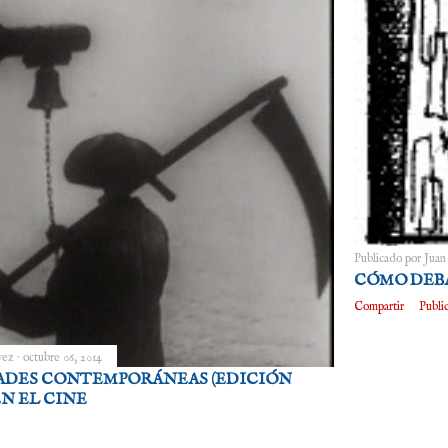
Publicado por
Juan
CÓMO DEBA
Compartir
Publi
vez
octubre 06, 2014
ADES CONTEMPORÁNEAS (EDICIÓN
EN EL CINE