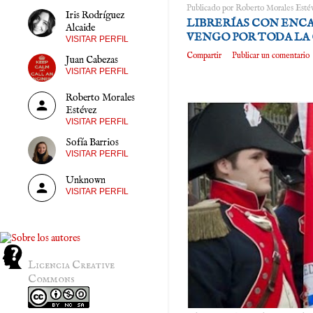
Publicado por
Roberto Morales Esté
Iris Rodríguez
LIBRERÍAS CON ENCA
Alcaide
VENGO POR TODA LA
VISITAR PERFIL
Compartir
Publicar un comentario
Juan Cabezas
VISITAR PERFIL
Roberto Morales
Estévez
VISITAR PERFIL
Sofía Barrios
VISITAR PERFIL
Unknown
VISITAR PERFIL
Licencia Creative
Commons