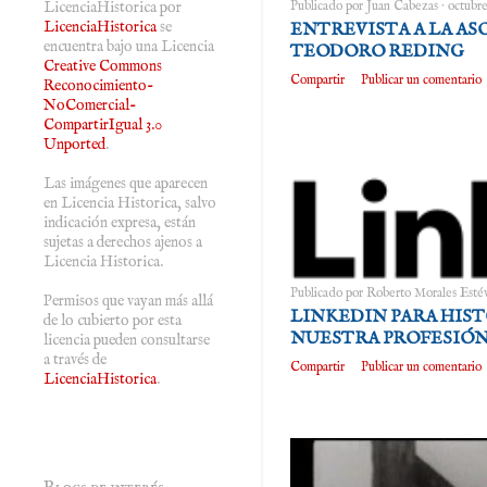
LicenciaHistorica
por
Publicado por
Juan Cabezas
octubre
LicenciaHistorica
se
ENTREVISTA A LA A
encuentra bajo una Licencia
TEODORO REDING
Creative Commons
Compartir
Publicar un comentario
Reconocimiento-
NoComercial-
CompartirIgual 3.0
Unported
.
Las imágenes que aparecen
en Licencia Historica, salvo
indicación expresa, están
sujetas a derechos ajenos a
Licencia Historica.
Publicado por
Roberto Morales Esté
Permisos que vayan más allá
LINKEDIN PARA HIS
de lo cubierto por esta
NUESTRA PROFESIÓN
licencia pueden consultarse
a través de
Compartir
Publicar un comentario
LicenciaHistorica
.