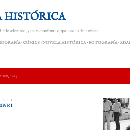
Ir al contenido principal
 HISTÓRICA
el sitio adecuado, ya seas estudiante o apasionado de la misma.
MOGRAFÍA
CÓMICS
NOVELA HISTÓRICA
FOTOGRAFÍA
EDA
ubre, 2014
 30, 2014
BINET