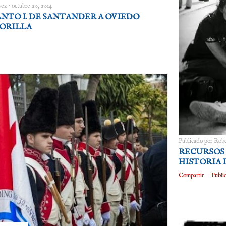
vez
octubre 20, 2014
NTO I. DE SANTANDER A OVIEDO
 ORILLA
Publicado por
Robe
RECURSOS 
HISTORIA I
Compartir
Publi