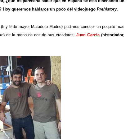
r, ¿qué os parecería saber que en España se está diseñando un
r? Hoy queremos hablaros un poco del videojuego
Prehistory
.
(8 y 9 de mayo, Matadero Madrid) pudimos conocer un poquito más
rn
) de la mano de dos de sus creadores:
Juan García
(historiador,