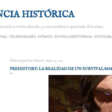
Ir al contenido principal
NCIA HISTÓRICA
ria estás en el sitio adecuado, ya seas estudiante o apasionado de la misma.
IPAL
FILMOGRAFÍA
CÓMICS
NOVELA HISTÓRICA
FOTOGRA
Publicado por
Juan Cabezas
mayo 25, 2015
PREHISTORY: LA REALIDAD DE UN SURVIVAL/