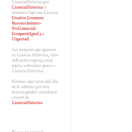
LicenciaHistorica
por
LicenciaHistorica
se
encuentra bajo una Licencia
Creative Commons
Reconocimiento-
NoComercial-
CompartirIgual 3.0
Unported
.
Las imágenes que aparecen
en Licencia Historica, salvo
indicación expresa, están
sujetas a derechos ajenos a
Licencia Historica.
Permisos que vayan más allá
de lo cubierto por esta
licencia pueden consultarse
a través de
LicenciaHistorica
.