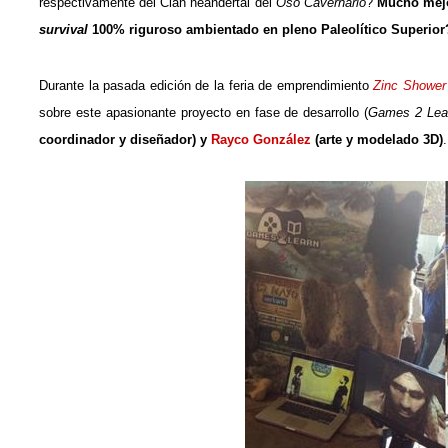
respectivamente del Clan neandertal del
Oso Cavernario
?
Mucho mejo
survival
100% riguroso ambientado en pleno Paleolítico Superio
Durante la pasada edición de la feria de emprendimiento
Zinc Shower
sobre este apasionante proyecto en fase de desarrollo (
Games 2 Lea
coordinador y diseñador) y
Rayco González
(arte y modelado 3D)
.