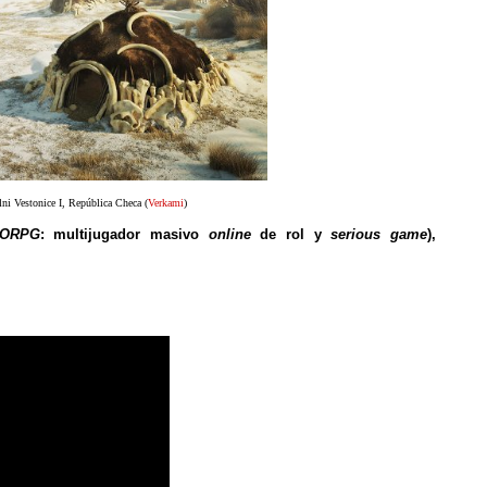
lni Vestonice I, República Checa
(
Verkami
)
ORPG
: multijugador masivo
online
de rol y
serious game
),