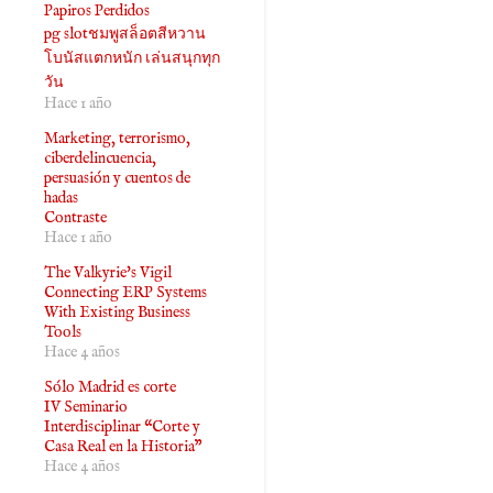
Papiros Perdidos
pg slotชมพูสล็อตสีหวาน
โบนัสแตกหนัก เล่นสนุกทุก
วัน
Hace 1 año
Marketing, terrorismo,
ciberdelincuencia,
persuasión y cuentos de
hadas
Contraste
Hace 1 año
The Valkyrie's Vigil
Connecting ERP Systems
With Existing Business
Tools
Hace 4 años
Sólo Madrid es corte
IV Seminario
Interdisciplinar “Corte y
Casa Real en la Historia”
Hace 4 años