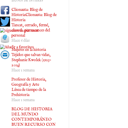
Blogs de interés
Clionauta: Blog de
HistoriaClionauta: Blog de
Historia
Tancat, cerrado, fermé,
closed…per vacances del
personal
Hace 6 días
Mujeres en la historia
Tejidos que salvan vidas,
Stephanie Kwolek (1923-
2014)
Hace 1 semana
Profesor de Historia,
Geografía y Arte
Línea de tiempo de la
Prehistoria
Hace 1 semana
BLOG DE HISTORIA
DEL MUNDO
CONTEMPORÁNEO
BUEN RECURSO CON