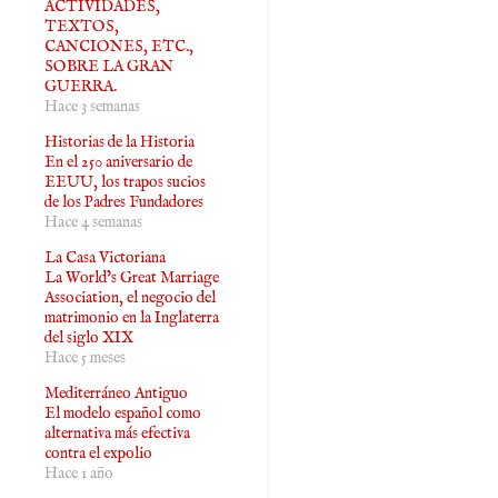
ACTIVIDADES,
TEXTOS,
CANCIONES, ETC.,
SOBRE LA GRAN
GUERRA.
Hace 3 semanas
Historias de la Historia
En el 250 aniversario de
EEUU, los trapos sucios
de los Padres Fundadores
Hace 4 semanas
La Casa Victoriana
La World’s Great Marriage
Association, el negocio del
matrimonio en la Inglaterra
del siglo XIX
Hace 5 meses
Mediterráneo Antiguo
El modelo español como
alternativa más efectiva
contra el expolio
Hace 1 año