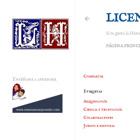
LICE
.
Si te gusta la Histo
PÁGINA PRINC
Compartir
Enséñame a aprender
Etiquetas
Arqueología
Ciencia y tecnología
Colaboraciones
Juegos e historia