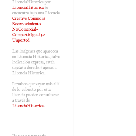
LicenciaHistorica
por
LicenciaHistorica
se
encuentra bajo una Licencia
Creative Commons
Reconocimiento-
NoComercial-
CompartirIgual 3.0
Unported
.
Las imágenes que aparecen
en Licencia Historica, salvo
indicación expresa, están
sujetas a derechos ajenos a
Licencia Historica.
Permisos que vayan más allá
de lo cubierto por esta
licencia pueden consultarse
a través de
LicenciaHistorica
.