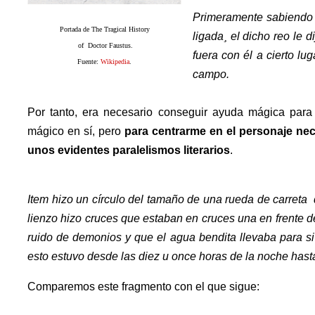
Primeramente sabiendo 
Portada de The Tragical History
ligada¸ el dicho reo le d
of Doctor Faustus.
fuera con él a cierto lu
Fuente:
Wikipedia
.
campo.
Por tanto, era necesario conseguir ayuda mágica para c
mágico en sí, pero
para centrarme en el personaje nece
unos evidentes paralelismos literarios
.
Item hizo un círculo del tamaño de una rueda de carreta d
lienzo hizo cruces que estaban en cruces una en frente d
ruido de demonios y que el agua bendita llevaba para si 
esto estuvo desde las diez u once horas de la noche hasta
Comparemos este fragmento con el que sigue: