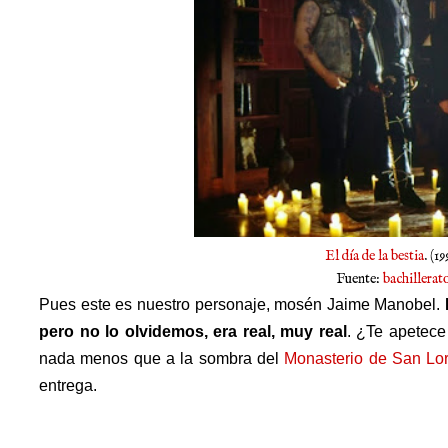
El día de la bestia
. (1
Fuente:
bachillerat
Pues este es nuestro personaje, mosén Jaime Manobel.
pero no lo olvidemos, era real, muy real
. ¿Te apetec
nada menos que a la sombra del
Monasterio de San Lor
entrega.