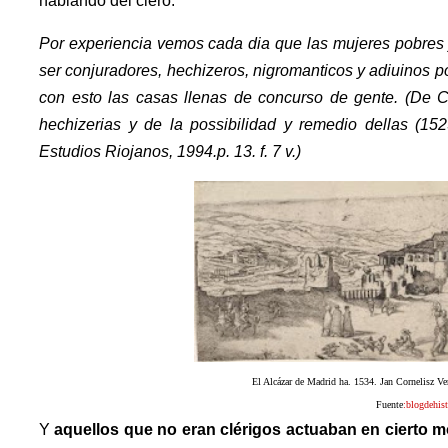
hablando del clero.
Por experiencia vemos cada dia que las mujeres pobres y
ser conjuradores, hechizeros, nigromanticos y adiuinos 
con esto las casas llenas de concurso de gente. (De Ca
hechizerias y de la possibilidad y remedio dellas (152
Estudios Riojanos, 1994.p. 13. f. 7 v.)
El Alcázar de Madrid ha. 1534. Jan Cornelisz 
Fuente
:blogdehis
Y
aquellos que no eran clérigos actuaban en cierto 