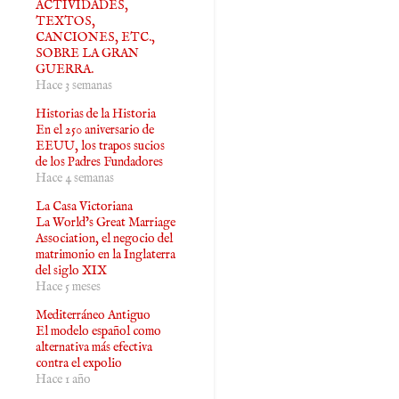
ACTIVIDADES,
TEXTOS,
CANCIONES, ETC.,
SOBRE LA GRAN
GUERRA.
Hace 3 semanas
Historias de la Historia
En el 250 aniversario de
EEUU, los trapos sucios
de los Padres Fundadores
Hace 4 semanas
La Casa Victoriana
La World’s Great Marriage
Association, el negocio del
matrimonio en la Inglaterra
del siglo XIX
Hace 5 meses
Mediterráneo Antiguo
El modelo español como
alternativa más efectiva
contra el expolio
Hace 1 año