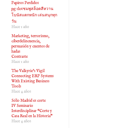
Papiros Perdidos
pg slotชมพูสล็อตสีหวาน
โบนัสแตกหนัก เล่นสนุกทุก
วัน
Hace 1 año
Marketing, terrorismo,
ciberdelincuencia,
persuasión y cuentos de
hadas
Contraste
Hace 1 año
The Valkyrie's Vigil
Connecting ERP Systems
With Existing Business
Tools
Hace 4 años
Sólo Madrid es corte
IV Seminario
Interdisciplinar “Corte y
Casa Real en la Historia”
Hace 4 años