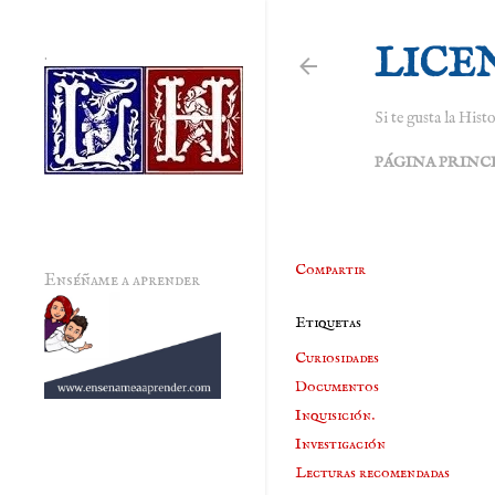
LICE
.
Si te gusta la Histo
PÁGINA PRINC
Compartir
Enséñame a aprender
Etiquetas
Curiosidades
Documentos
Inquisición.
Investigación
Lecturas recomendadas