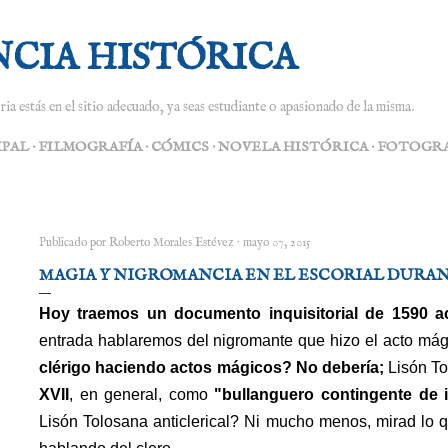
Ir al contenido principal
NCIA HISTÓRICA
ria estás en el sitio adecuado, ya seas estudiante o apasionado de la misma.
IPAL
FILMOGRAFÍA
CÓMICS
NOVELA HISTÓRICA
FOTOGRA
Publicado por
Roberto Morales Estévez
mayo 07, 2015
MAGIA Y NIGROMANCIA EN EL ESCORIAL DURAN
Hoy traemos un documento inquisitorial de 1590 ac
entrada hablaremos del nigromante que hizo el acto má
clérigo haciendo actos mágicos? No debería;
Lisón To
XVII
, en general, como
"bullanguero contingente de 
Lisón Tolosana anticlerical? Ni mucho menos, mirad lo 