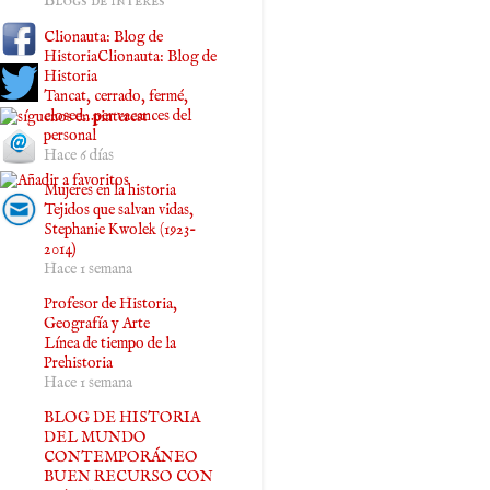
Blogs de interés
Clionauta: Blog de
HistoriaClionauta: Blog de
Historia
Tancat, cerrado, fermé,
closed…per vacances del
personal
Hace 6 días
Mujeres en la historia
Tejidos que salvan vidas,
Stephanie Kwolek (1923-
2014)
Hace 1 semana
Profesor de Historia,
Geografía y Arte
Línea de tiempo de la
Prehistoria
Hace 1 semana
BLOG DE HISTORIA
DEL MUNDO
CONTEMPORÁNEO
BUEN RECURSO CON