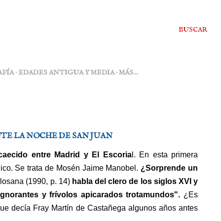
BUSCAR
FÍA
EDADES ANTIGUA Y MEDIA
MÁS…
TE LA NOCHE DE SAN JUAN
aecido entre Madrid y El Escoria
l. En esta primera
gico. Se trata de Mosén Jaime Manobel.
¿Sorprende un
losana (1990, p. 14)
habla del clero de los siglos XVI y
ignorantes y frívolos apicarados trotamundos".
¿Es
que decía Fray Martín de Castañega algunos años antes