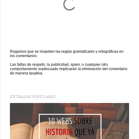
Rogamos que se respeten las reglas gramaticales y ortográficas en
los comentarios.
P
u
Las faltas de respeto, la publicidad, spam, o cualquier otro
b
comportamiento inadecuado implicarán la eliminación del comentario
l
de manera taxativa.
i
c
a
r
u
n
ENTRADAS POPULARES
c
o
m
e
n
t
a
r
i
o