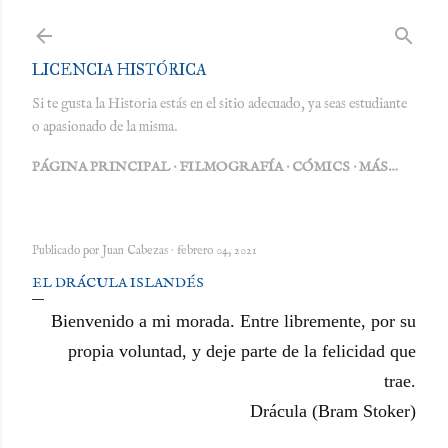
Ir al contenido principal
LICENCIA HISTÓRICA
Si te gusta la Historia estás en el sitio adecuado, ya seas estudiante
o apasionado de la misma.
PÁGINA PRINCIPAL
FILMOGRAFÍA
CÓMICS
MÁS…
Publicado por
Juan Cabezas
febrero 04, 2021
EL DRÁCULA ISLANDÉS
Bienvenido a mi morada. Entre libremente, por su
propia voluntad, y deje parte de la felicidad que
trae.
Drácula (Bram Stoker)