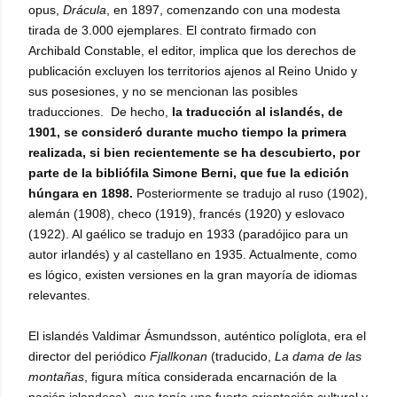
opus,
Drácula
, en 1897, comenzando con una modesta
tirada de 3.000 ejemplares.
El contrato firmado con
Archibald Constable, el editor, implica que los derechos de
publicación excluyen los territorios ajenos al Reino Unido y
sus posesiones, y no se mencionan las posibles
traducciones.
De hecho,
la traducción al islandés, de
1901, se consideró durante mucho tiempo la primera
realizada, si bien recientemente se ha descubierto, por
parte de la bibliófila Simone Berni, que fue la edición
húngara en 1898.
Posteriormente se tradujo al ruso (1902),
alemán (1908), checo (1919), francés (1920) y eslovaco
(1922). Al gaélico se tradujo en 1933 (paradójico para un
autor irlandés) y al castellano en 1935. Actualmente, como
es lógico, existen versiones en la gran mayoría de idiomas
relevantes.
El islandés Valdimar Ásmundsson, auténtico políglota,
era el
director del periódico
Fjallkonan
(traducido,
La dama de las
montañas
, figura mítica considerada encarnación de la