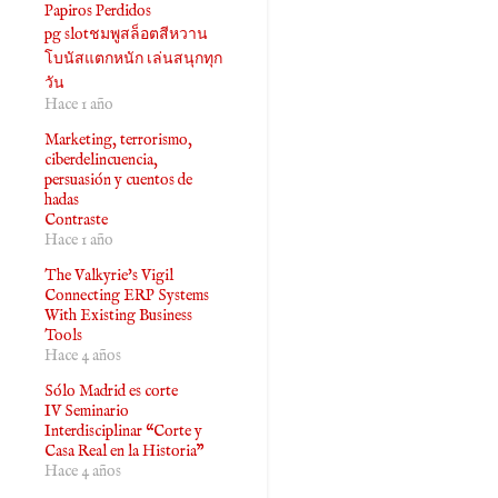
Papiros Perdidos
pg slotชมพูสล็อตสีหวาน
โบนัสแตกหนัก เล่นสนุกทุก
วัน
Hace 1 año
Marketing, terrorismo,
ciberdelincuencia,
persuasión y cuentos de
hadas
Contraste
Hace 1 año
The Valkyrie's Vigil
Connecting ERP Systems
With Existing Business
Tools
Hace 4 años
Sólo Madrid es corte
IV Seminario
Interdisciplinar “Corte y
Casa Real en la Historia”
Hace 4 años