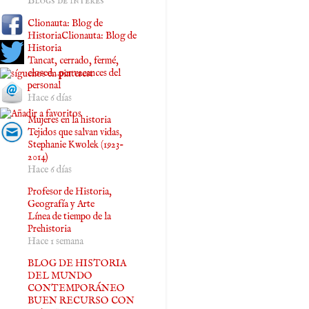
Blogs de interés
Clionauta: Blog de
HistoriaClionauta: Blog de
Historia
Tancat, cerrado, fermé,
closed…per vacances del
personal
Hace 6 días
Mujeres en la historia
Tejidos que salvan vidas,
Stephanie Kwolek (1923-
2014)
Hace 6 días
Profesor de Historia,
Geografía y Arte
Línea de tiempo de la
Prehistoria
Hace 1 semana
BLOG DE HISTORIA
DEL MUNDO
CONTEMPORÁNEO
BUEN RECURSO CON