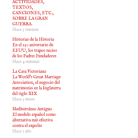
ACTIVIDADES,
TEXTOS,
CANCIONES, ETC.,
SOBRE LA GRAN
GUERRA.
Hace 3 semanas
Historias de la Historia
En el 250 aniversario de
EEUU, los trapos sucios
de los Padres Fundadores
Hace 4 semanas
La Casa Victoriana
La World’s Great Marriage
Association, el negocio del
matrimonio en la Inglaterra
del siglo XIX
Hace 5 meses
Mediterráneo Antiguo
El modelo español como
alternativa más efectiva
contra el expolio
Hace 1 año