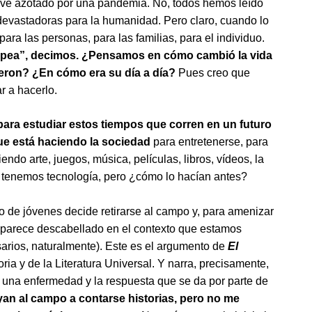
e ve azotado por una pandemia. No, todos hemos leído
devastadoras para la humanidad. Pero claro, cuando lo
a las personas, para las familias, para el individuo.
ropea”, decimos. ¿Pensamos en cómo cambió la vida
vieron? ¿En cómo era su día a día?
Pues creo que
r a hacerlo.
para estudiar estos tiempos que corren en un futuro
ue está haciendo la sociedad
para entretenerse, para
do arte, juegos, música, películas, libros, vídeos, la
 tenemos tecnología, pero ¿cómo lo hacían antes?
de jóvenes decide retirarse al campo y, para amenizar
le parece descabellado en el contexto que estamos
arios, naturalmente). Este es el argumento de
El
ria y de la Literatura Universal. Y narra, precisamente,
 una enfermedad y la respuesta que se da por parte de
yan al campo a contarse historias, pero no me