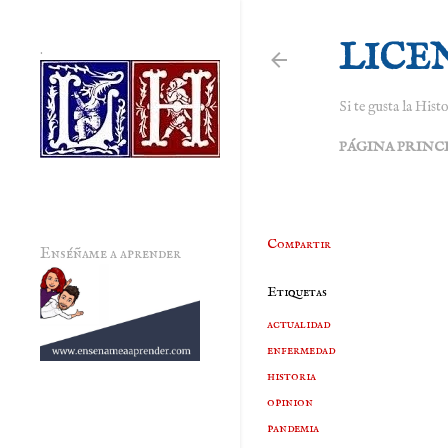
LICE
.
Si te gusta la Histo
PÁGINA PRINC
Compartir
Enséñame a aprender
Etiquetas
actualidad
enfermedad
historia
opinion
pandemia