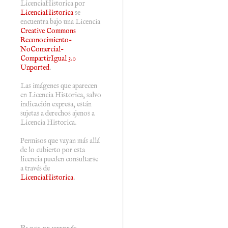
LicenciaHistorica
por
LicenciaHistorica
se
encuentra bajo una Licencia
Creative Commons
Reconocimiento-
NoComercial-
CompartirIgual 3.0
Unported
.
Las imágenes que aparecen
en Licencia Historica, salvo
indicación expresa, están
sujetas a derechos ajenos a
Licencia Historica.
Permisos que vayan más allá
de lo cubierto por esta
licencia pueden consultarse
a través de
LicenciaHistorica
.