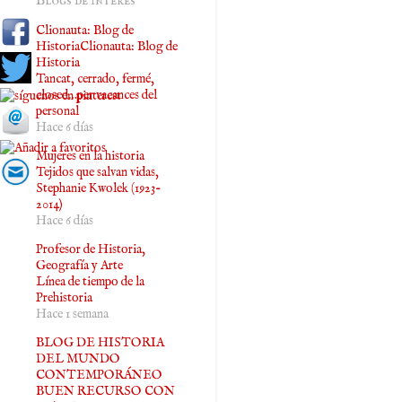
Blogs de interés
Clionauta: Blog de
HistoriaClionauta: Blog de
Historia
Tancat, cerrado, fermé,
closed…per vacances del
personal
Hace 6 días
Mujeres en la historia
Tejidos que salvan vidas,
Stephanie Kwolek (1923-
2014)
Hace 6 días
Profesor de Historia,
Geografía y Arte
Línea de tiempo de la
Prehistoria
Hace 1 semana
BLOG DE HISTORIA
DEL MUNDO
CONTEMPORÁNEO
BUEN RECURSO CON