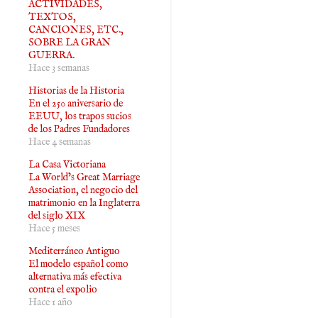
ACTIVIDADES,
TEXTOS,
CANCIONES, ETC.,
SOBRE LA GRAN
GUERRA.
Hace 3 semanas
Historias de la Historia
En el 250 aniversario de
EEUU, los trapos sucios
de los Padres Fundadores
Hace 4 semanas
La Casa Victoriana
La World’s Great Marriage
Association, el negocio del
matrimonio en la Inglaterra
del siglo XIX
Hace 5 meses
Mediterráneo Antiguo
El modelo español como
alternativa más efectiva
contra el expolio
Hace 1 año