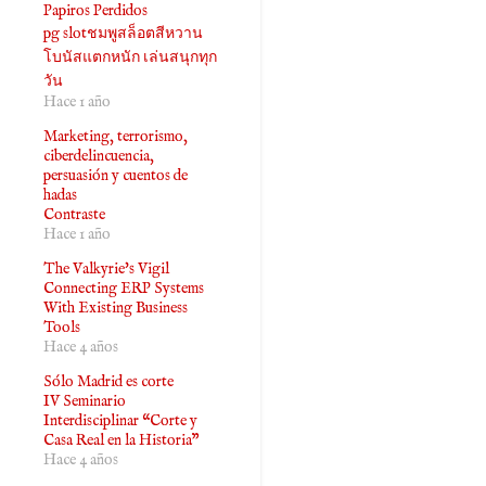
Papiros Perdidos
pg slotชมพูสล็อตสีหวาน
โบนัสแตกหนัก เล่นสนุกทุก
วัน
Hace 1 año
Marketing, terrorismo,
ciberdelincuencia,
persuasión y cuentos de
hadas
Contraste
Hace 1 año
The Valkyrie's Vigil
Connecting ERP Systems
With Existing Business
Tools
Hace 4 años
Sólo Madrid es corte
IV Seminario
Interdisciplinar “Corte y
Casa Real en la Historia”
Hace 4 años