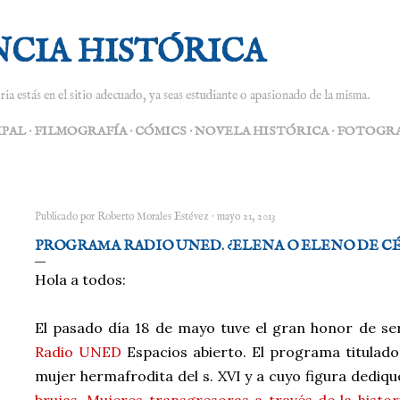
Ir al contenido principal
NCIA HISTÓRICA
ria estás en el sitio adecuado, ya seas estudiante o apasionado de la misma.
IPAL
FILMOGRAFÍA
CÓMICS
NOVELA HISTÓRICA
FOTOGRA
Publicado por
Roberto Morales Estévez
mayo 21, 2013
PROGRAMA RADIO UNED. ¿ELENA O ELENO DE C
Hola a todos:
El pasado día 18 de mayo tuve el gran honor de se
Radio UNED
Espacios abierto. El programa titulad
mujer hermafrodita del s. XVI y a cuyo figura dediq