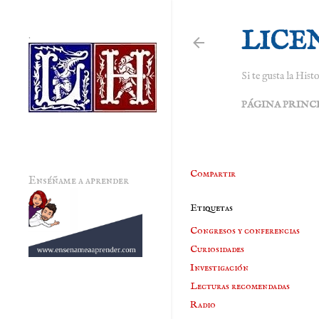
LICE
.
Si te gusta la Histo
PÁGINA PRINC
Compartir
Enséñame a aprender
Etiquetas
Congresos y conferencias
Curiosidades
Investigación
Lecturas recomendadas
Radio