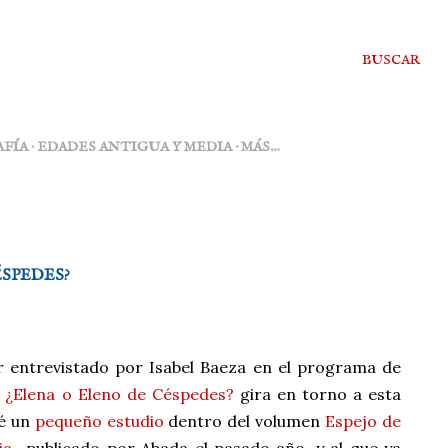
BUSCAR
FÍA
EDADES ANTIGUA Y MEDIA
MÁS…
ÉSPEDES?
r entrevistado por Isabel Baeza en el programa de
o
¿Elena o Eleno de Céspedes?
gira en torno a esta
ué un
pequeño estudio
dentro del volumen
Espejo de