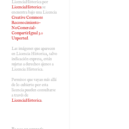
LicenciaHistorica
por
LicenciaHistorica
se
encuentra bajo una Licencia
Creative Commons
Reconocimiento-
NoComercial-
CompartirIgual 3.0
Unported
.
Las imágenes que aparecen
en Licencia Historica, salvo
indicación expresa, están
sujetas a derechos ajenos a
Licencia Historica.
Permisos que vayan más allá
de lo cubierto por esta
licencia pueden consultarse
a través de
LicenciaHistorica
.