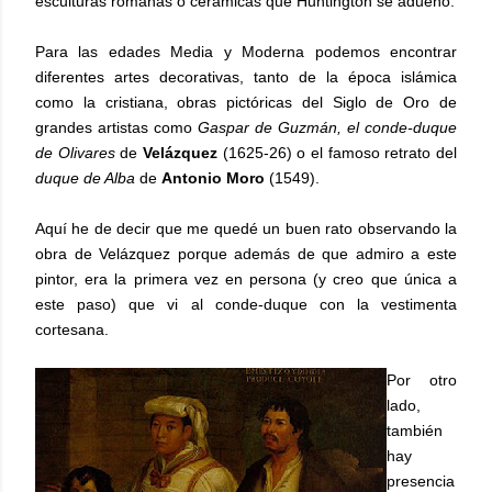
esculturas romanas o cerámicas que Huntington se adueñó.
Para las edades Media y Moderna podemos encontrar
diferentes artes decorativas, tanto de la época islámica
como la cristiana, obras pictóricas del Siglo de Oro de
grandes artistas como
Gaspar de Guzmán, el conde-duque
de Olivares
de
Velázquez
(1625-26) o el famoso retrato del
duque de Alba
de
Antonio Moro
(1549).
Aquí he de decir que me quedé un buen rato observando la
obra de Velázquez porque además de que admiro a este
pintor, era la primera vez en persona (y creo que única a
este paso) que vi al conde-duque con la vestimenta
cortesana.
Por otro
lado,
también
hay
presencia