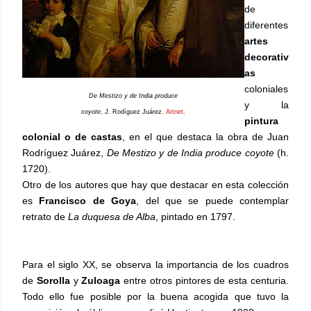
de
diferentes
artes
decorativ
as
coloniales
De Mestizo y de India produce
y la
coyote
, J. Rodíguez Juárez.
Artnet
.
pintura
colonial o de castas
, en el que destaca la obra de Juan
Rodríguez Juárez,
De Mestizo y de India produce coyote
(h.
1720).
Otro de los autores que hay que destacar en esta colección
es
Francisco de Goya
, del que se puede contemplar
retrato de
La duquesa de Alba
, pintado en 1797.
Para el siglo XX, se observa la importancia de los cuadros
de
Sorolla
y
Zuloaga
entre otros pintores de esta centuria.
Todo ello fue posible por la buena acogida que tuvo la