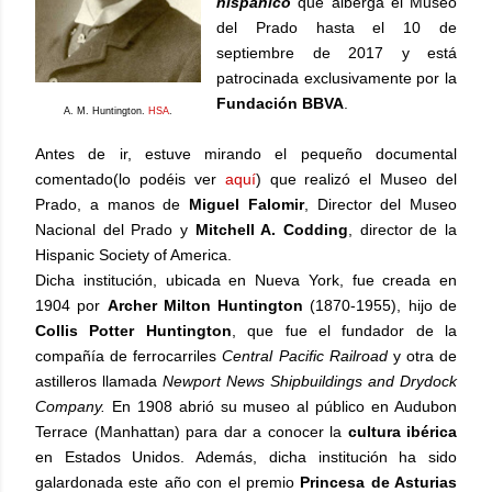
hispánico
que alberga el Museo
del Prado hasta el 10 de
septiembre de 2017 y está
patrocinada exclusivamente por la
Fundación BBVA
.
A. M. Huntington.
HSA
.
Antes de ir, estuve mirando el pequeño documental
comentado(lo podéis ver
aquí
) que realizó el Museo del
Prado, a manos de
Miguel Falomir
, Director del Museo
Nacional del Prado y
Mitchell A. Codding
, director de la
Hispanic Society of America.
Dicha institución, ubicada en Nueva York, fue creada en
1904 por
Archer Milton Huntington
(1870-1955), hijo de
Collis Potter Huntington
, que fue el fundador de la
compañía de ferrocarriles
Central Pacific Railroad
y otra de
astilleros llamada
Newport News Shipbuildings and Drydock
Company.
En 1908 abrió su museo al público en Audubon
Terrace (Manhattan) para dar a conocer la
cultura ibérica
en Estados Unidos. Además, dicha institución ha sido
galardonada este año con el premio
Princesa de Asturias