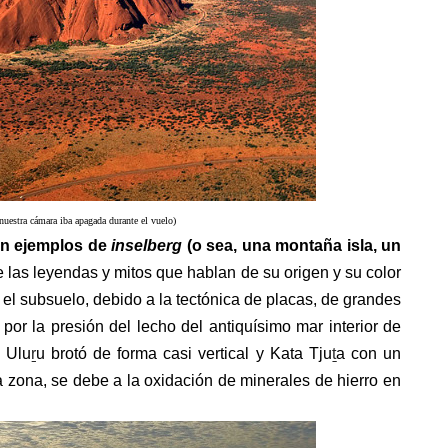
nuestra cámara iba apagada durante el vuelo)
en ejemplos de
inselberg
(o sea, una montaña isla, un
 las leyendas y mitos que hablan de su origen y su color
 el subsuelo,
debido a la tectónica de placas,
de grandes
or la presión del lecho del antiquísimo mar interior de
Ulu
ṟ
u brotó de forma casi vertical y
Kata
Tju
ṯ
a
con un
a zona, se debe a la oxidación de minerales de hierro en