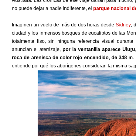
Australia. Las crónicas de ese viaje darían para mucho, 
no puede dejar a nadie indiferente, el
parque nacional d
Imaginen un vuelo de más de dos horas desde
Sídney
; 
ciudad y los inmensos bosques de eucaliptos de las Mon
totalmente liso, sin ninguna referencia visual durant
anuncian el aterrizaje,
por la ventanilla aparece
Ulu
ṟ
u
roca de arenisca de color rojo encendido, de 348 m. d
entiende por qué los aborígenes consideran la misma sag