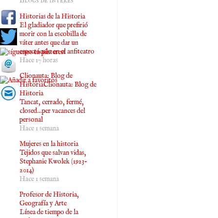
Blogs de interés
Historias de la Historia
El gladiador que prefirió
morir con la escobilla de
váter antes que dar un
espectáculo en el anfiteatro
Hace 17 horas
Clionauta: Blog de
HistoriaClionauta: Blog de
Historia
Tancat, cerrado, fermé,
closed…per vacances del
personal
Hace 1 semana
Mujeres en la historia
Tejidos que salvan vidas,
Stephanie Kwolek (1923-
2014)
Hace 1 semana
Profesor de Historia,
Geografía y Arte
Línea de tiempo de la