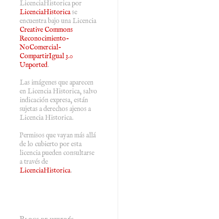
LicenciaHistorica
por
LicenciaHistorica
se
encuentra bajo una Licencia
Creative Commons
Reconocimiento-
NoComercial-
CompartirIgual 3.0
Unported
.
Las imágenes que aparecen
en Licencia Historica, salvo
indicación expresa, están
sujetas a derechos ajenos a
Licencia Historica.
Permisos que vayan más allá
de lo cubierto por esta
licencia pueden consultarse
a través de
LicenciaHistorica
.