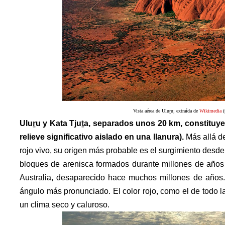
Vista aérea de
Ulu
ṟ
u
; extraída de
Wikimedia
(
Ulu
ṟ
u y Kata Tju
ṯ
a, separados unos 20 km, constituy
relieve significativo aislado en una llanura).
Más allá de
rojo vivo, su origen más probable es el surgimiento desde
bloques de arenisca formados durante millones de años p
Australia,
desaparecido hace muchos millones de años.
ángulo más pronunciado. El color rojo, como el de todo l
un clima seco y caluroso.