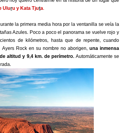
pero hoy quiero centrarme en la historia de un lugar que
e Ulu
ṟ
u y Kata Tju
ṯ
a
.
durante la primera media hora por la ventanilla se veía la
tañas Azules. Poco a poco el panorama se vuelve rojo y
e cientos de kilómetros, hasta que de repente, cuando
,
Ayers Rock en su nombre no aborigen,
una inmensa
e altitud y 9,4 km. de perímetro.
Automáticamente se
rada.