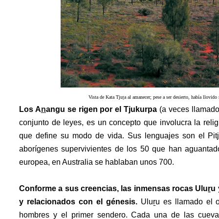
Vista de Kata Tju
ṯ
a al amanecer; pese a ser desierto, había llovid
Los A
n
angu se rigen por el Tjukurpa
(a veces llamado
conjunto de leyes, es un concepto que involucra la religió
que define su modo de vida. Sus lenguajes son el Pitj
aborígenes supervivientes de los 50 que han aguantad
europea, en Australia se hablaban unos 700.
Conforme a sus creencias, las inmensas rocas
Uluṟu
y relacionados con el génesis.
Uluṟu es llamado e
l 
hombres y el primer sendero.
Cada una de las cuevas