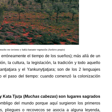
o mucho ese invierno y había bastante vegetación (Archivo propio)
 erróneamente el tiempo de los sueños)
; más allá de un
n, la cultura, la legislación, la tradición y todo aquello
antjatjara y el
Yankunytjatjara; son de los 2 lenguajes
o el paso del tiempo: cuando comenzó la colonización
 y Kata
Tju
ṯ
a
(
Muchas cabezas
) son lugares sagrados
ombligo del mundo porque aquí surgieron los primeros
, pliegues o recovecos se asocia a alguna leyenda,