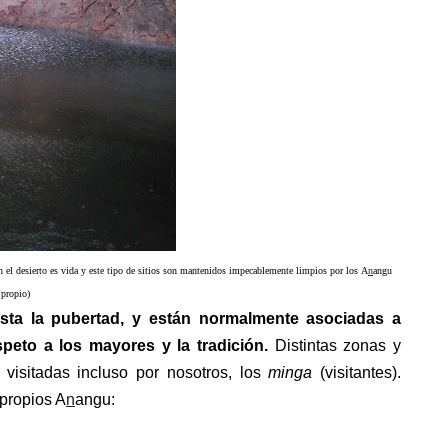
en el desierto es vida y este tipo de sitios son mantenidos impecablemente limpios por los
A
n
angu
 propio)
asta la pubertad, y están normalmente asociadas a
peto a los mayores y la tradición.
Distintas zonas y
 visitadas incluso por nosotros, los
minga
(visitantes).
 propios A
n
angu: