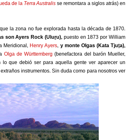
ueda de la
Terra Australis
se remontara a siglos atrás) en
 que la zona no fue explorada hasta la década de 1870.
as son Ayers Rock (
Uluṟu),
puesto en 1873 por William
ia Meridional,
Henry Ayers
,
y monte Olgas (Kata Tju
ṯ
a),
na
Olga de Württemberg
(benefactora del barón Mueller,
n lo que debió ser para aquella gente ver aparecer un
extraños instrumentos. Sin duda como para nosotros ver