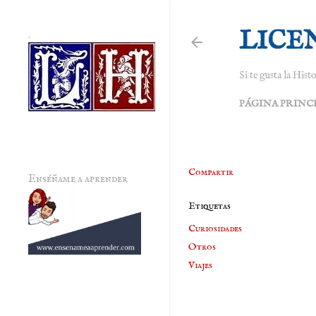
LICE
.
Si te gusta la Histo
PÁGINA PRINC
Compartir
Enséñame a aprender
Etiquetas
Curiosidades
Otros
Viajes