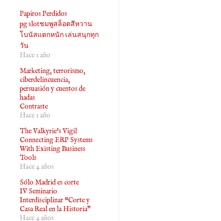
Papiros Perdidos
pg slotชมพูสล็อตสีหวาน
โบนัสแตกหนัก เล่นสนุกทุก
วัน
Hace 1 año
Marketing, terrorismo,
ciberdelincuencia,
persuasión y cuentos de
hadas
Contraste
Hace 1 año
The Valkyrie's Vigil
Connecting ERP Systems
With Existing Business
Tools
Hace 4 años
Sólo Madrid es corte
IV Seminario
Interdisciplinar “Corte y
Casa Real en la Historia”
Hace 4 años