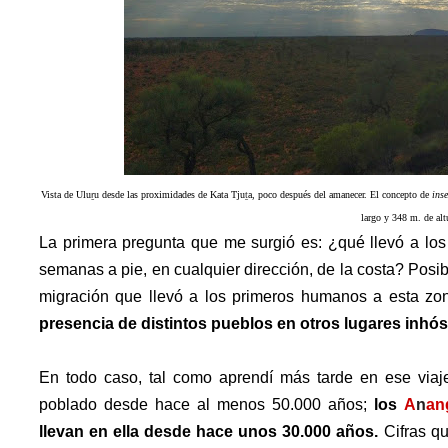
Vista de
Ulu
ṟ
u desde las proximidades de
Kata Tju
ṯ
a, poco después del amanecer. El concepto de
ins
largo y 348 m. de alt
La primera pregunta que me surgió es: ¿qué llevó a los
semanas a pie, en cualquier dirección, de la costa?
Posib
migración que llevó a los primeros humanos a esta zo
presencia de distintos pueblos en otros lugares inhós
En todo caso, t
al como aprendí más tarde en ese viaje,
poblado desde hace al menos 50.000 años;
l
os
A
n
an
llevan en ella desde hace unos 30.000 años.
Cifras q