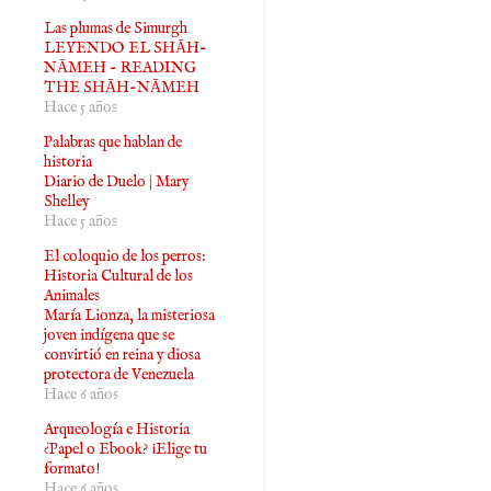
Las plumas de Simurgh
LEYENDO EL SHĀH-
NĀMEH - READING
THE SHĀH-NĀMEH
Hace 5 años
Palabras que hablan de
historia
Diario de Duelo | Mary
Shelley
Hace 5 años
El coloquio de los perros:
Historia Cultural de los
Animales
María Lionza, la misteriosa
joven indígena que se
convirtió en reina y diosa
protectora de Venezuela
Hace 6 años
Arqueología e Historia
¿Papel o Ebook? ¡Elige tu
formato!
Hace 6 años