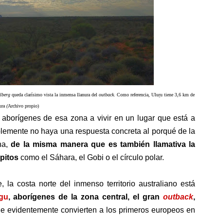
elberg
queda clarísimo vista la inmensa llanura del
outback.
Como referencia,
Ulu
ṟ
u tiene 3,6 km de
ura
(
Archivo propio)
 aborígenes de esa zona a vivir en un lugar que está a
lemente no haya una respuesta concreta al porqué de la
na,
de la misma manera que es también llamativa la
pitos
como el Sáhara, el Gobi o el círculo polar.
 la costa norte del inmenso territorio australiano está
gu
, aborígenes de
la zona central, el gran
outback
,
ue evidentemente convierten a los primeros europeos en