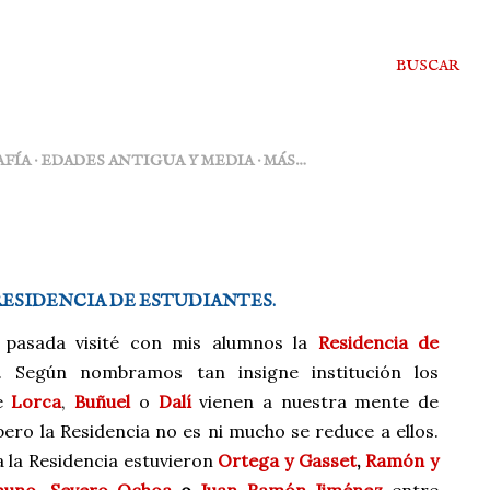
BUSCAR
FÍA
EDADES ANTIGUA Y MEDIA
MÁS…
RESIDENCIA DE ESTUDIANTES.
pasada visité con mis alumnos la
Residencia de
. Según nombramos tan insigne institución los
de
Lorca
,
Buñuel
o
Dalí
vienen a nuestra mente de
pero la Residencia no es ni mucho se reduce a ellos.
a la Residencia estuvieron
Ortega y Gasset
,
Ramón y