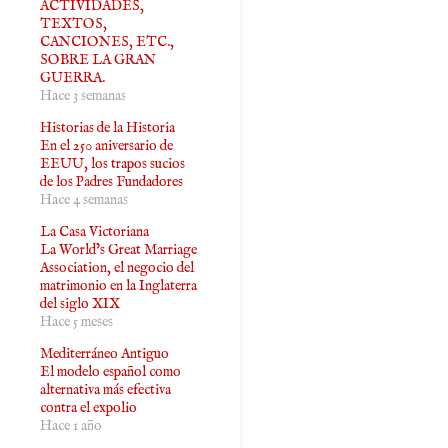
ACTIVIDADES,
TEXTOS,
CANCIONES, ETC.,
SOBRE LA GRAN
GUERRA.
Hace 3 semanas
Historias de la Historia
En el 250 aniversario de
EEUU, los trapos sucios
de los Padres Fundadores
Hace 4 semanas
La Casa Victoriana
La World’s Great Marriage
Association, el negocio del
matrimonio en la Inglaterra
del siglo XIX
Hace 5 meses
Mediterráneo Antiguo
El modelo español como
alternativa más efectiva
contra el expolio
Hace 1 año