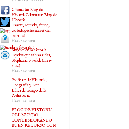
Blogs de interés
Clionauta: Blog de
HistoriaClionauta: Blog de
Historia
Tancat, cerrado, fermé,
closed…per vacances del
personal
Hace 1 semana
Mujeres en la historia
Tejidos que salvan vidas,
Stephanie Kwolek (1923-
2014)
Hace 1 semana
Profesor de Historia,
Geografía y Arte
Línea de tiempo de la
Prehistoria
Hace 1 semana
BLOG DE HISTORIA
DEL MUNDO
CONTEMPORÁNEO
BUEN RECURSO CON