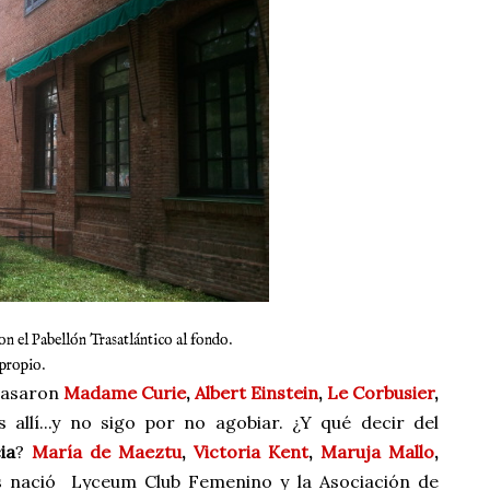
on el Pabellón Trasatlántico al fondo.
propio.
 pasaron
Madame Curie
,
Albert Einstein
,
Le Corbusier
,
 allí...y no sigo por no agobiar. ¿Y qué decir del
ia
?
María de Maeztu
,
Victoria Kent
,
Maruja Mallo
,
as nació
Lyceum Club Femenino y la Asociación de