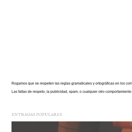
Rogamos que se respeten las reglas gramaticales y ortográficas en los com
P
Las faltas de respeto, la publicidad, spam, o cualquier otro comportamient
u
b
l
i
c
a
ENTRADAS POPULARES
r
u
n
c