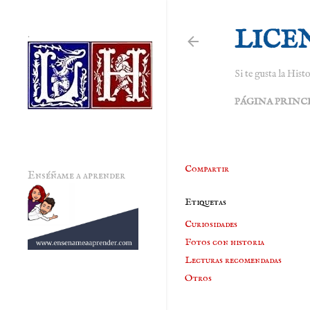
LICE
.
Si te gusta la Histo
PÁGINA PRINC
Compartir
Enséñame a aprender
Etiquetas
Curiosidades
Fotos con historia
Lecturas recomendadas
Otros