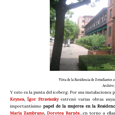
Vista de la Residencia de Estudiantes c
Archivo 
Y esto es la punta del iceberg. Por sus instalaciones
Keynes
,
Ígor Stravisnky
estrenó varias obras suyas
importantísimo
papel de la mujeres en la Residenc
María Zambrano
,
Dorotea Barnés
...en torno a ell