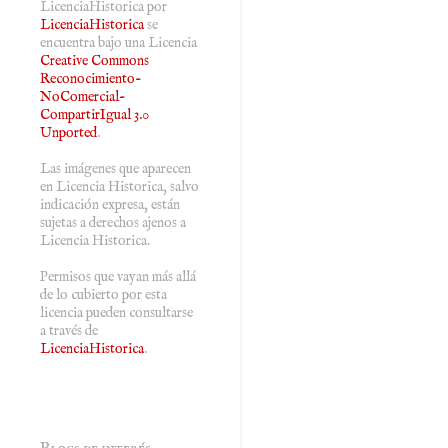
LicenciaHistorica
por
LicenciaHistorica
se
encuentra bajo una Licencia
Creative Commons
Reconocimiento-
NoComercial-
CompartirIgual 3.0
Unported
.
Las imágenes que aparecen
en Licencia Historica, salvo
indicación expresa, están
sujetas a derechos ajenos a
Licencia Historica.
Permisos que vayan más allá
de lo cubierto por esta
licencia pueden consultarse
a través de
LicenciaHistorica
.