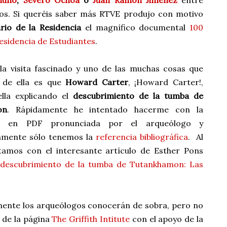
muno
,
Severo Ochoa
o
Juan Ramón Jiménez
entre
os. Si queréis saber más RTVE produjo con motivo
rio de la Residencia
el magnífico documental
100
Residencia de Estudiantes
.
a visita fascinado y uno de las muchas cosas que
 de ella es que
Howard Carter
, ¡Howard Carter!,
lla explicando el
descubrimiento de la tumba de
on
. Rápidamente he intentado hacerme con la
ia en PDF pronunciada por el arqueólogo y
amente sólo tenemos la
referencia bibliográfica
. Al
amos con el interesante artículo de
Esther Pons
 descubrimiento de la tumba de Tutankhamon: Las
lemente los arqueólogos conocerán de sobra, pero no
a de la página
The Griffith Intitute
con el apoyo de la