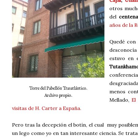
Cajal
,
Una
otros much
del
centena
años de la 
Quedé con l
desconocía
estuvo en e
Tutankham
conferenc
desgraciad
Torre del Pabellón Trasatlántico.
menos cont
Archivo propio.
Mellado,
El
visitas de H. Carter a España.
Pero tras la decepción el botín, el cual muy posib
un lego como yo en tan interesante ciencia. Se trat