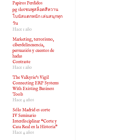
Papiros Perdidos
pg slotชมพูสล็อตสีหวาน
โบนัสแตกหนัก เล่นสนุกทุก
วัน
Hace 1 año
Marketing, terrorismo,
ciberdelincuencia,
persuasión y cuentos de
hadas
Contraste
Hace 1 año
The Valkyrie's Vigil
Connecting ERP Systems
With Existing Business
Tools
Hace 4 años
Sólo Madrid es corte
IV Seminario
Interdisciplinar “Corte y
Casa Real en la Historia”
Hace 4 años