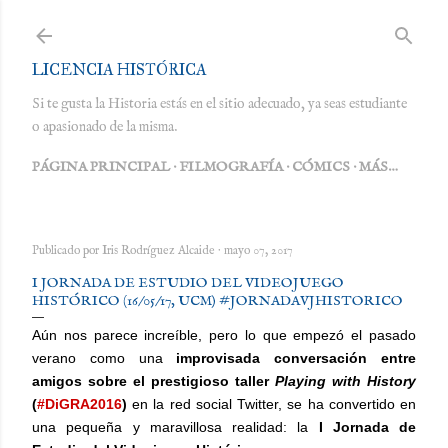
Ir al contenido principal
LICENCIA HISTÓRICA
Si te gusta la Historia estás en el sitio adecuado, ya seas estudiante
o apasionado de la misma.
PÁGINA PRINCIPAL
FILMOGRAFÍA
CÓMICS
MÁS…
Publicado por
Iris Rodríguez Alcaide
mayo 07, 2017
I JORNADA DE ESTUDIO DEL VIDEOJUEGO
HISTÓRICO (16/05/17, UCM) #JORNADAVJHISTORICO
Aún nos parece increíble, pero lo que empezó el pasado
verano como una
improvisada conversación entre
amigos sobre el prestigioso taller
Playing with History
(
#DiGRA2016
)
en la red social Twitter, se ha convertido en
una pequeña y maravillosa realidad: la
I Jornada de