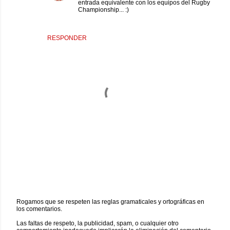
entrada equivalente con los equipos del Rugby
Championship... :)
RESPONDER
Rogamos que se respeten las reglas gramaticales y ortográficas en
los comentarios.
P
u
Las faltas de respeto, la publicidad, spam, o cualquier otro
b