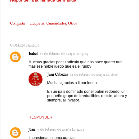
responder a la llamada de Irlanda.
Compartir
Etiquetas:
Curiosidades
Otros
COMENTARIOS
Isabel
12 de febrero de 2015 a las 14:24
Muchas gracias por tu articulo que nos hace querer aun
mas ese noble juego que ea el rugby
Juan Cabezas
12 de febrero de 2015 a las 18:06
Muchas gracias a ti por leerlo.
En un país dominado por el balón redondo, un
pequeño grupo de irreductibles resiste, ahora y
siempre, al invasor.
RESPONDER
juan
7 de febrero de 2016 a las 14:03
Impresionante tema gracias