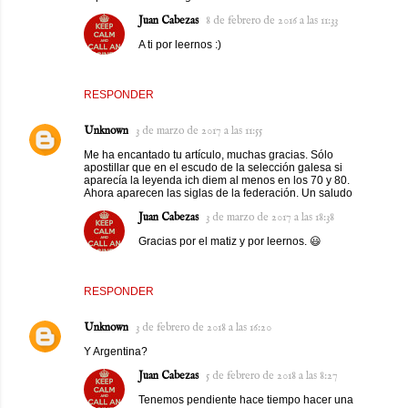
Juan Cabezas
8 de febrero de 2016 a las 11:33
A ti por leernos :)
RESPONDER
Unknown
3 de marzo de 2017 a las 11:55
Me ha encantado tu artículo, muchas gracias. Sólo
apostillar que en el escudo de la selección galesa si
aparecía la leyenda ich diem al menos en los 70 y 80.
Ahora aparecen las siglas de la federación. Un saludo
Juan Cabezas
3 de marzo de 2017 a las 18:38
Gracias por el matiz y por leernos. 😃
RESPONDER
Unknown
3 de febrero de 2018 a las 16:20
Y Argentina?
Juan Cabezas
5 de febrero de 2018 a las 8:27
Tenemos pendiente hace tiempo hacer una