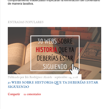
comportamiento inadecuado implicarán la eliminación del comentario
l
de manera taxativa.
i
c
a
r
u
n
ENTRADAS POPULARES
c
o
m
e
n
t
a
r
i
o
Publicado por
Iris Rodríguez Alcaide
septiembre 24, 2018
30 WEBS SOBRE HISTORIA QUE YA DEBERÍAS ESTAR
SIGUIENDO
Compartir
12 comentarios