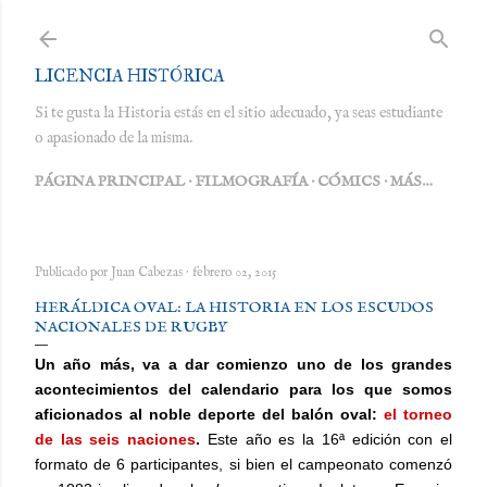
Ir al contenido principal
LICENCIA HISTÓRICA
Si te gusta la Historia estás en el sitio adecuado, ya seas estudiante
o apasionado de la misma.
PÁGINA PRINCIPAL
FILMOGRAFÍA
CÓMICS
MÁS…
Publicado por
Juan Cabezas
febrero 02, 2015
HERÁLDICA OVAL: LA HISTORIA EN LOS ESCUDOS
NACIONALES DE RUGBY
Un año más, va a dar comienzo uno de los grandes
acontecimientos del calendario para los que somos
aficionados al noble deporte del balón oval:
el torneo
de las seis naciones
.
Este año es la 16ª edición con el
formato de 6 participantes, si bien el campeonato comenzó