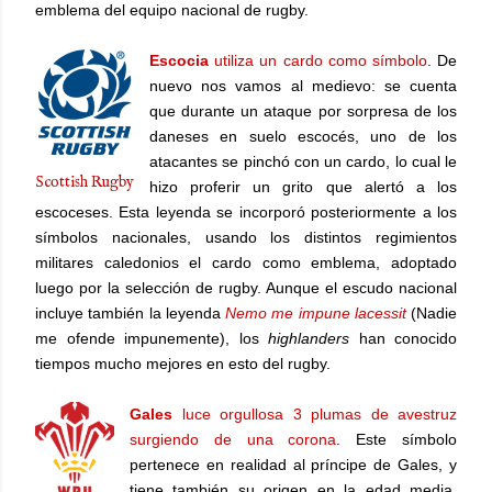
emblema del equipo nacional de rugby.
Escocia
utiliza un cardo como símbolo
. De
nuevo nos vamos al medievo: se cuenta
que durante un ataque por sorpresa de los
daneses en suelo escocés, uno de los
atacantes se pinchó con un cardo, lo cual le
Scottish Rugby
hizo proferir un grito que alertó a los
escoceses. Esta leyenda se incorporó posteriormente a los
símbolos nacionales, usando los distintos regimientos
militares caledonios el cardo como emblema, adoptado
luego por la selección de rugby. Aunque el escudo nacional
incluye también la leyenda
Nemo me impune lacessit
(Nadie
me ofende impunemente), los
highlanders
han conocido
tiempos mucho mejores en esto del rugby.
Gales
luce orgullosa 3 plumas de avestruz
surgiendo de una corona
. Este símbolo
pertenece en realidad al príncipe de Gales, y
tiene también su origen en la edad media.