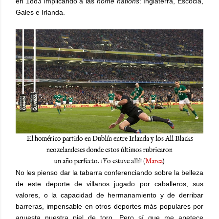
en 1883 implicando a las
home nations
: Inglaterra, Escocia,
Gales e Irlanda.
El homérico partido en Dublín entre Irlanda y los All Blacks
neozelandeses donde estos últimos rubricaron
un año perfecto. ¡Yo estuve allí! (
Marca
)
No les pienso dar la tabarra conferenciando sobre la belleza
de este deporte de villanos jugado por caballeros, sus
valores, o la capacidad de hermanamiento y de derribar
barreras, impensable en otros deportes más populares por
aquesta nuestra piel de toro. Pero sí que me apetece