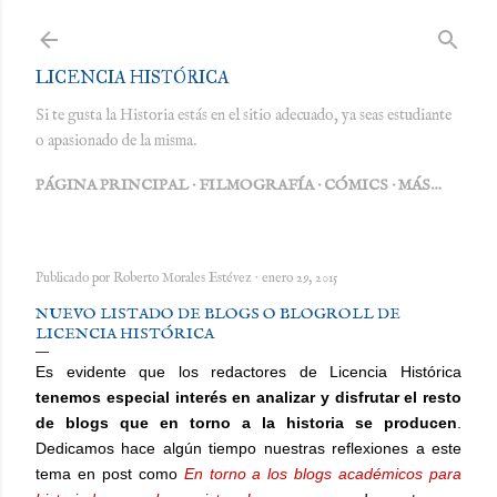
Ir al contenido principal
LICENCIA HISTÓRICA
Si te gusta la Historia estás en el sitio adecuado, ya seas estudiante
o apasionado de la misma.
PÁGINA PRINCIPAL
FILMOGRAFÍA
CÓMICS
MÁS…
Publicado por
Roberto Morales Estévez
enero 29, 2015
NUEVO LISTADO DE BLOGS O BLOGROLL DE
LICENCIA HISTÓRICA
Es evidente que los redactores de Licencia Histórica
tenemos especial interés en analizar y disfrutar el resto
de blogs que en torno a la historia se producen
.
Dedicamos hace algún tiempo nuestras reflexiones a este
tema en post como
En torno a los blogs académicos para