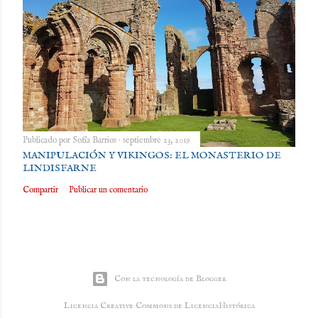
Publicado por
Sofía Barrios
septiembre 23, 2019
MANIPULACIÓN Y VIKINGOS: EL MONASTERIO DE
LINDISFARNE
Compartir
Publicar un comentario
Con la tecnología de Blogger
Licencia Creative Commons de LicenciaHistórica