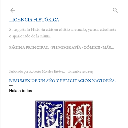
Ir al contenido principal
LICENCIA HISTÓRICA
Si te gusta la Historia estás en el sitio adecuado, ya seas estudiante
o apasionado de la misma.
PÁGINA PRINCIPAL
FILMOGRAFÍA
CÓMICS
MÁS…
Publicado por
Roberto Morales Estévez
diciembre 20, 2013
RESUMEN DE UN AÑO Y FELICITACIÓN NAVIDEÑA.
Hola a todos: