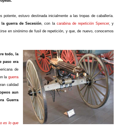
ropeas.
potente, estuvo destinada inicialmente a las tropas de caballería.
 la guerra de Secesión
, con la
carabina de repetición Spencer
, y
rtirse en sinónimo de fusil de repetición, y que, de nuevo, conocemos
re todo, la
e paso era
ericana de
en la
guerra
ran calidad
ropeos aun
era Guerra
no es lo que