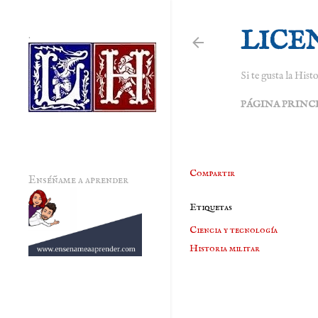
LICE
.
Si te gusta la Histo
PÁGINA PRINC
Compartir
Enséñame a aprender
Etiquetas
Ciencia y tecnología
Historia militar