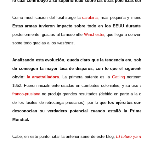
lo cual contribuyó a su superioridad sobre las otras potencias eu
Como modificación del fusil surge la
carabina
; más pequeña y menos 
Estas armas tuvieron impacto sobre todo en los EEUU durante
posteriormente, gracias al famoso rifle
Winchester
, que llegó a conve
sobre todo gracias a los
westerns
.
Analizando esta evolución, queda claro que la tendencia era, sob
de conseguir la mayor tasa de disparos, con lo que el siguient
obvio:
la ametralladora
. La primera patente es la
Gatling
norteam
1862. Fueron inicialmente usadas en combates coloniales, y su uso 
franco-prusiana
no produjo grandes resultados (debido en parte a la g
de los fusiles de retrocarga prusianos), por lo que
los ejércitos eu
desconocían su verdadero potencial cuando estalló la Prim
Mundial.
Cabe, en este punto, citar la anterior serie de este blog,
El futuro ya 