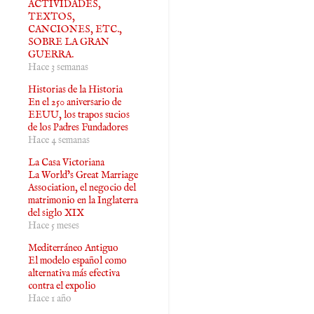
ACTIVIDADES,
TEXTOS,
CANCIONES, ETC.,
SOBRE LA GRAN
GUERRA.
Hace 3 semanas
Historias de la Historia
En el 250 aniversario de
EEUU, los trapos sucios
de los Padres Fundadores
Hace 4 semanas
La Casa Victoriana
La World’s Great Marriage
Association, el negocio del
matrimonio en la Inglaterra
del siglo XIX
Hace 5 meses
Mediterráneo Antiguo
El modelo español como
alternativa más efectiva
contra el expolio
Hace 1 año