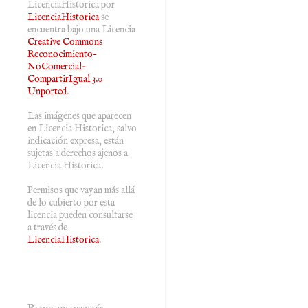
LicenciaHistorica
por
LicenciaHistorica
se
encuentra bajo una Licencia
Creative Commons
Reconocimiento-
NoComercial-
CompartirIgual 3.0
Unported
.
Las imágenes que aparecen
en Licencia Historica, salvo
indicación expresa, están
sujetas a derechos ajenos a
Licencia Historica.
Permisos que vayan más allá
de lo cubierto por esta
licencia pueden consultarse
a través de
LicenciaHistorica
.