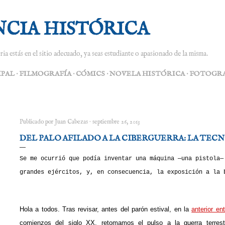
Ir al contenido principal
NCIA HISTÓRICA
ria estás en el sitio adecuado, ya seas estudiante o apasionado de la misma.
IPAL
FILMOGRAFÍA
CÓMICS
NOVELA HISTÓRICA
FOTOGRA
Publicado por
Juan Cabezas
septiembre 26, 2013
DEL PALO AFILADO A LA CIBERGUERRA: LA TECN
Se me ocurrió que podía inventar una máquina —una pistola—
grandes ejércitos, y, en consecuencia, la exposición a la 
Hola a todos.
Tras revisar, antes del parón estival, en la
anterior en
comienzos del siglo XX, retomamos el pulso a la guerra terres