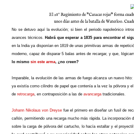
El 28º Regimiento de "Casacas rojas" forma cuadros
unos días antes de la batalla de Waterloo. Cua
No se detuvo aquí la evolución; si bien el periodo napoleónico intro
avances técnicos.
Habrá que esperar a 1835 para encontrar el sig
en la India ya disponían en 1819 de unas primitivas armas de repetic
moderno, capaz de disparar 5 balas antes de recargar, y que, lógica
lo mismo
sin este arma
, ¿no creen?
Imparable, la evolución de las armas de fuego alcanza un nuevo hito:
ya existía como cilindro de papel que contenía a la vez la pólvora y el
de
retrocarga
, en contraposición a las de
avancarga
tradicionales.
Johann Nikolaus von Dreyse
fue el primero en diseñar un fusil de rec
cañón, permitiendo una recarga mucho más rápida. La incorporación del
sobre la carga de pólvora del cartucho, lo hacía estallar y el proyecti