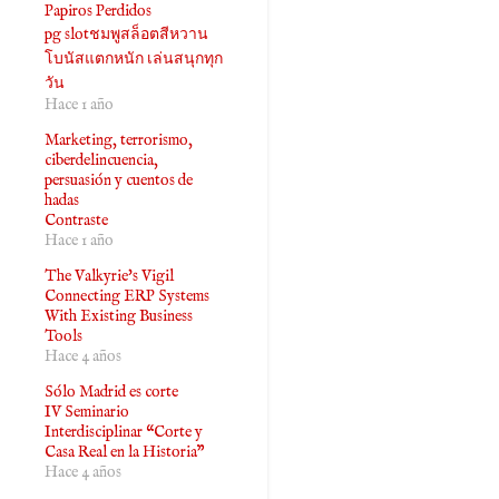
Papiros Perdidos
pg slotชมพูสล็อตสีหวาน
โบนัสแตกหนัก เล่นสนุกทุก
วัน
Hace 1 año
Marketing, terrorismo,
ciberdelincuencia,
persuasión y cuentos de
hadas
Contraste
Hace 1 año
The Valkyrie's Vigil
Connecting ERP Systems
With Existing Business
Tools
Hace 4 años
Sólo Madrid es corte
IV Seminario
Interdisciplinar “Corte y
Casa Real en la Historia”
Hace 4 años