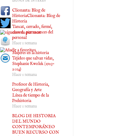
Blogs de interés
Clionauta: Blog de
HistoriaClionauta: Blog de
Historia
Tancat, cerrado, fermé,
closed…per vacances del
personal
Hace 1 semana
Mujeres en la historia
Tejidos que salvan vidas,
Stephanie Kwolek (1923-
2014)
Hace 1 semana
Profesor de Historia,
Geografía y Arte
Línea de tiempo de la
Prehistoria
Hace 1 semana
BLOG DE HISTORIA
DEL MUNDO
CONTEMPORÁNEO
BUEN RECURSO CON