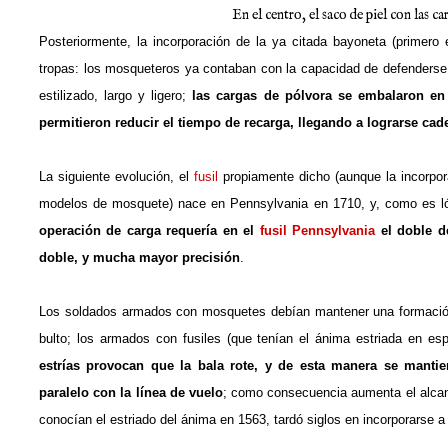
En el centro, el saco de piel con las c
Posteriormente, la incorporación de la ya citada bayoneta (primero e
tropas: los mosqueteros ya contaban con la capacidad de defenderse
estilizado, largo y ligero;
las cargas de pólvora se embalaron en 
permitieron reducir el tiempo de recarga, llegando a lograrse cad
La siguiente evolución, el
fusil
propiamente dicho (aunque la incorpor
modelos de mosquete) nace en Pennsylvania en 1710, y, como es ló
operación de carga requería en el
fusil Pennsylvania
el doble d
doble, y mucha mayor precisión
.
Los soldados armados con mosquetes debían mantener una formación e
bulto; los armados con fusiles (que tenían el ánima estriada en esp
estrías provocan que la bala rote, y de esta manera se mantien
paralelo con la línea de vuelo
; como consecuencia aumenta el alcanc
conocían el estriado del ánima en 1563, tardó siglos en incorporarse a