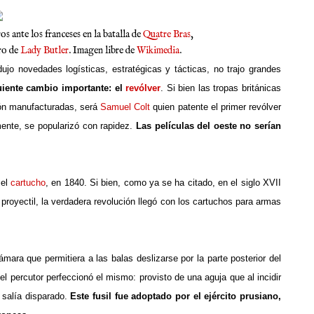
 ante los franceses en la batalla de
Quatre Bras
,
dro de
Lady Butler
. Imagen libre de
Wikimedia
.
dujo novedades logísticas, estratégicas y tácticas, no trajo grandes
uiente cambio importante: el
revólver
. Si bien las tropas británicas
ión manufacturadas, será
Samuel Colt
quien patente el primer revólver
mente, se popularizó con rapidez.
Las películas del oeste no serían
 el
cartucho
, en 1840. Si bien, como ya se ha citado, en el siglo XVII
 proyectil, la verdadera revolución llegó con los cartuchos para armas
ámara que permitiera a las balas deslizarse por la parte posterior del
 percutor perfeccionó el mismo: provisto de una aguja que al incidir
l salía disparado.
Este fusil fue adoptado por el ejército prusiano,