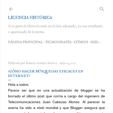
Ir al contenido principal
LICENCIA HISTÓRICA
Si te gusta la Historia estás en el sitio adecuado, ya seas estudiante
o apasionado de la misma.
PÁGINA PRINCIPAL
FILMOGRAFÍA
CÓMICS
MÁS…
Publicado por
Roberto Morales Estévez
mayo 13, 2011
¿CÓMO HACER BÚSQUEDAS EFICACES EN
INTERNET?
Hola a todos:
Parece ser que en una actualización de blogger se ha
borrado el último post que corría a cargo del ingeniero de
Telecomunicaciones Juan Cabezas Alonso. Al parecer la
avería ha sido a nivel mundial y que Blogger asegura que