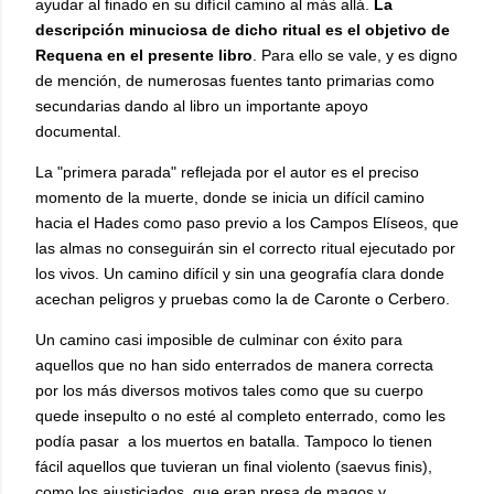
ayudar al finado en su difícil camino al más allá.
La
descripción minuciosa de dicho ritual es el objetivo de
Requena en el presente libro
. Para ello se vale, y es digno
de mención, de numerosas fuentes tanto primarias como
secundarias dando al libro un importante apoyo
documental.
La "primera parada" reflejada por el autor es el preciso
momento de la muerte, donde se inicia un difícil camino
hacia el Hades como paso previo a los Campos Elíseos, que
las almas no conseguirán sin el correcto ritual ejecutado por
los vivos. Un camino difícil y sin una geografía clara donde
acechan peligros y pruebas como la de Caronte o Cerbero.
Un camino casi imposible de culminar con éxito para
aquellos que no han sido enterrados de manera correcta
por los más diversos motivos tales como que su cuerpo
quede insepulto o no esté al completo enterrado, como les
podía pasar a los muertos en batalla. Tampoco lo tienen
fácil aquellos que tuvieran un final violento (saevus finis),
como los ajusticiados, que eran presa de magos y