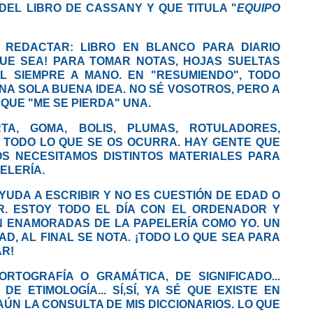
DEL LIBRO DE CASSANY Y QUE TITULA "
EQUIPO
 REDACTAR:
LIBRO EN BLANCO PARA DIARIO
QUE SEA! PARA TOMAR NOTAS, HOJAS SUELTAS
L SIEMPRE A MANO. EN "RESUMIENDO", TODO
NA SOLA BUENA IDEA. NO SÉ VOSOTROS, PERO A
QUE "ME SE PIERDA" UNA.
TA, GOMA, BOLIS, PLUMAS, ROTULADORES,
 TODO LO QUE SE OS OCURRA. HAY GENTE QUE
S NECESITAMOS DISTINTOS MATERIALES PARA
PELERÍA.
YUDA A ESCRIBIR
Y NO ES CUESTIÓN DE EDAD O
. ESTOY TODO EL DÍA CON EL ORDENADOR Y
N ENAMORADAS DE LA PAPELERÍA COMO YO. UN
D, AL FINAL SE NOTA. ¡TODO LO QUE SEA PARA
AR!
TOGRAFÍA O GRAMÁTICA, DE SIGNIFICADO...
DE ETIMOLOGÍA... SÍ,SÍ, YA SÉ QUE EXISTE EN
AÚN LA CONSULTA DE MIS DICCIONARIOS. LO QUE