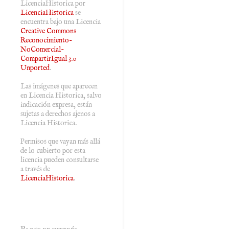
LicenciaHistorica
por
LicenciaHistorica
se
encuentra bajo una Licencia
Creative Commons
Reconocimiento-
NoComercial-
CompartirIgual 3.0
Unported
.
Las imágenes que aparecen
en Licencia Historica, salvo
indicación expresa, están
sujetas a derechos ajenos a
Licencia Historica.
Permisos que vayan más allá
de lo cubierto por esta
licencia pueden consultarse
a través de
LicenciaHistorica
.