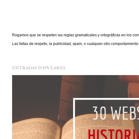
Rogamos que se respeten las reglas gramaticales y ortográficas en los com
P
Las faltas de respeto, la publicidad, spam, o cualquier otro comportamient
u
b
l
i
c
a
ENTRADAS POPULARES
r
u
n
c
o
m
e
n
t
a
r
i
o