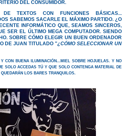
CRITERIO DEL CONSUMIDOR.
E TEXTOS CON FUNCIONES BÁSICAS...
OS SABEMOS SACARLE EL MÁXIMO PARTIDO. ¿O
DECENTE INFORMÁTICO QUE, SEAMOS SINCEROS,
UE SER EL ÚLTIMO MEGA COMPUTADOR. SIENDO
HO. SOBRE CÓMO ELEGIR UN BUEN ORDENADOR
O DE JUAN TITULADO "
¿CÓMO SELECCIONAR UN
 Y CON BUENA ILUMINACIÓN
...MIEL SOBRE HOJUELAS. Y NO
QUE SOLO ACCEDAS TÚ Y QUE SOLO CONTENGA MATERIAL DE
OS QUEDARÁN LOS BARES TRANQUILOS.