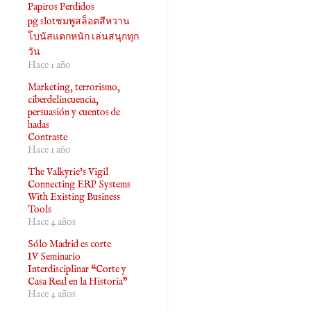
Papiros Perdidos
pg slotชมพูสล็อตสีหวาน
โบนัสแตกหนัก เล่นสนุกทุก
วัน
Hace 1 año
Marketing, terrorismo,
ciberdelincuencia,
persuasión y cuentos de
hadas
Contraste
Hace 1 año
The Valkyrie's Vigil
Connecting ERP Systems
With Existing Business
Tools
Hace 4 años
Sólo Madrid es corte
IV Seminario
Interdisciplinar “Corte y
Casa Real en la Historia”
Hace 4 años