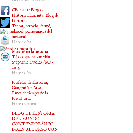
Blogs de interés
Clionauta: Blog de
HistoriaClionauta: Blog de
Historia
Tancat, cerrado, fermé,
closed…per vacances del
personal
Hace 6 días
Mujeres en la historia
Tejidos que salvan vidas,
Stephanie Kwolek (1923-
2014)
Hace 6 días
Profesor de Historia,
Geografía y Arte
Línea de tiempo de la
Prehistoria
Hace 1 semana
BLOG DE HISTORIA
DEL MUNDO
CONTEMPORÁNEO
BUEN RECURSO CON