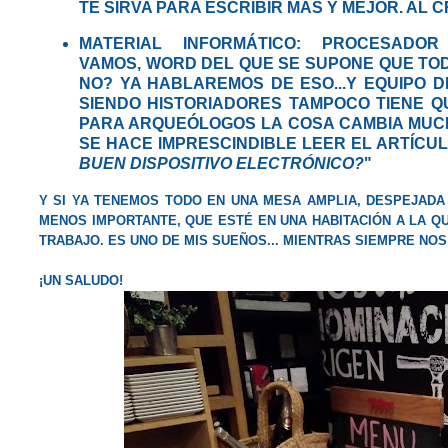
TE SIRVA PARA ESCRIBIR MÁS Y MEJOR. AL 
MATERIAL INFORMÁTICO:
PROCESADOR D
VAMOS,
WORD
DEL QUE SE SUPONE QUE TOD
NO? YA HABLAREMOS DE ESO...Y EQUIPO 
SIENDO HISTORIADORES TAMPOCO TIENE Q
PARA ARQUEÓLOGOS LA COSA CAMBIA MUC
SE HACE IMPRESCINDIBLE LEER EL ARTÍCUL
BUEN DISPOSITIVO ELECTRÓNICO?
"
Y SI YA TENEMOS TODO EN UNA
MESA AMPLIA, DESPEJADA
MENOS IMPORTANTE,
QUE ESTÉ EN UNA HABITACIÓN A LA 
TRABAJO
. ES UNO DE MIS SUEÑOS... MIENTRAS SIEMPRE N
¡UN SALUDO!