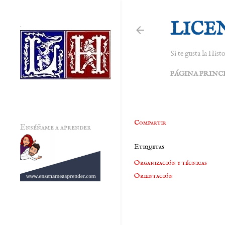
LICE
.
Si te gusta la Histo
PÁGINA PRINC
Compartir
Enséñame a aprender
Etiquetas
Organización y técnicas
Orientación