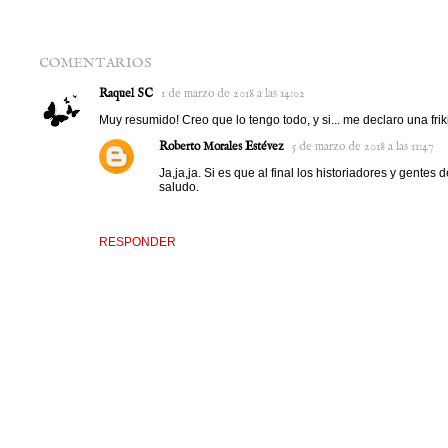
COMENTARIOS
Raquel SC
1 de marzo de 2018 a las 14:02
Muy resumido! Creo que lo tengo todo, y si... me declaro una frik
Roberto Morales Estévez
5 de marzo de 2018 a las 11:47
Ja,ja,ja. Si es que al final los historiadores y gent
saludo.
RESPONDER