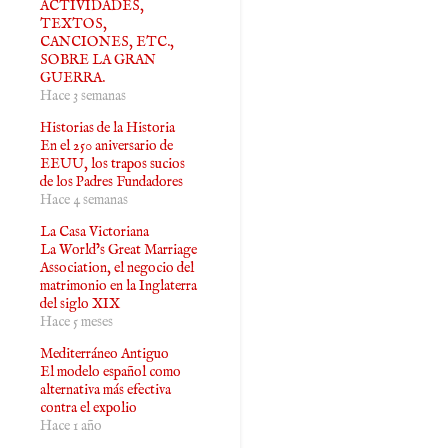
ACTIVIDADES,
TEXTOS,
CANCIONES, ETC.,
SOBRE LA GRAN
GUERRA.
Hace 3 semanas
Historias de la Historia
En el 250 aniversario de
EEUU, los trapos sucios
de los Padres Fundadores
Hace 4 semanas
La Casa Victoriana
La World’s Great Marriage
Association, el negocio del
matrimonio en la Inglaterra
del siglo XIX
Hace 5 meses
Mediterráneo Antiguo
El modelo español como
alternativa más efectiva
contra el expolio
Hace 1 año