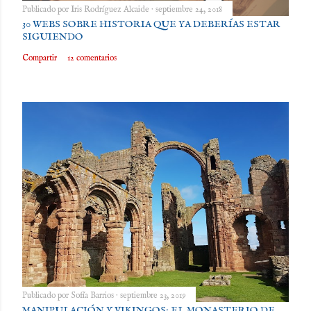
Publicado por
Iris Rodríguez Alcaide
septiembre 24, 2018
30 WEBS SOBRE HISTORIA QUE YA DEBERÍAS ESTAR
SIGUIENDO
Compartir
12 comentarios
Publicado por
Sofía Barrios
septiembre 23, 2019
MANIPULACIÓN Y VIKINGOS: EL MONASTERIO DE