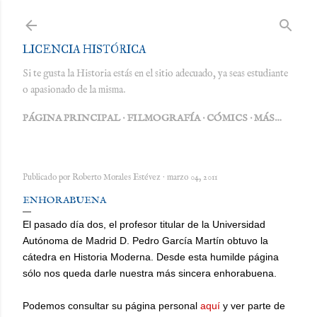
Ir al contenido principal
LICENCIA HISTÓRICA
Si te gusta la Historia estás en el sitio adecuado, ya seas estudiante
o apasionado de la misma.
PÁGINA PRINCIPAL
FILMOGRAFÍA
CÓMICS
MÁS…
Publicado por
Roberto Morales Estévez
marzo 04, 2011
ENHORABUENA
El pasado día dos, el profesor titular de la Universidad
Autónoma de Madrid D. Pedro García Martín obtuvo la
cátedra en Historia Moderna. Desde esta humilde página
sólo nos queda darle nuestra más sincera enhorabuena.
Podemos consultar su página personal
aquí
y ver parte de