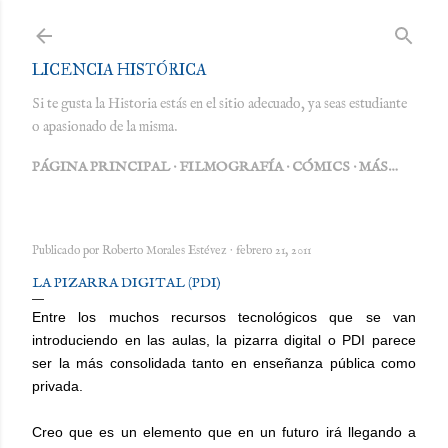
Ir al contenido principal
LICENCIA HISTÓRICA
Si te gusta la Historia estás en el sitio adecuado, ya seas estudiante
o apasionado de la misma.
PÁGINA PRINCIPAL
FILMOGRAFÍA
CÓMICS
MÁS…
Publicado por
Roberto Morales Estévez
febrero 21, 2011
LA PIZARRA DIGITAL (PDI)
Entre los muchos recursos tecnológicos que se van
introduciendo en las aulas, la pizarra digital o PDI parece
ser la más consolidada tanto en enseñanza pública como
privada.
Creo que es un elemento que en un futuro irá llegando a